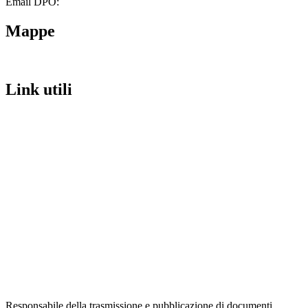
Email DPO:
guido.palladino.dpo@gmail.com
Mappe
Link utili
Contatti
Scuola in Chiaro
Amministrazione Trasparente
Albo Pretorio
Informativa Privacy
Dichiarazione di accessibilità
Note legali
Responsabile della trasmissione e pubblicazione di documenti