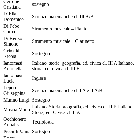
Cerrone
sostegno
Cristiana
D’Elia
Scienze matematiche cl. III A/B
Domenico
Di Febo
Strumento musicale – Flauto
Carmen
Di Renzo
Strumento musicale – Clarinetto
Simone
Grimaldi
Sostegno
Nicola
Iantomasi
Italiano. storia, geografia, ed. civica cl. III A Italiano,
Antonella
storia, ed. civica cl. III B
Iantomasi
Inglese
Lucia
Lepore
Scienze matematiche cl. I A e II A/B
Giuseppina
Marino Luigi
Sostegno
Italiano, Storia, geografia, ed. civica cl. II B Italiano,
Mascia Maria
Storia, ed. Civica cl. II A
Occhionero
Tecnologia
Annalisa
Piccirlli Vania
Sostegno