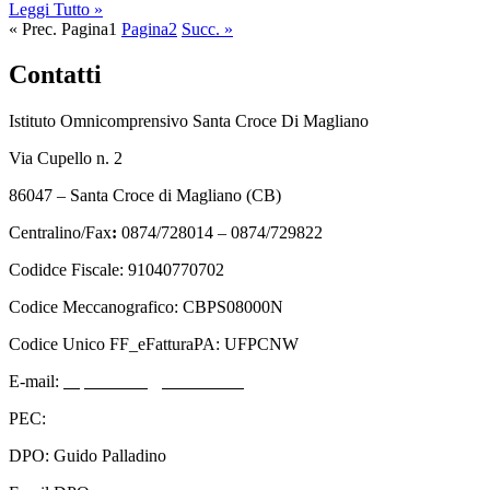
Leggi Tutto »
« Prec.
Pagina
1
Pagina
2
Succ. »
Contatti
Istituto Omnicomprensivo Santa Croce Di Magliano
Via Cupello n. 2
86047 – Santa Croce di Magliano (CB)
Centralino/Fax
:
0874/728014 – 0874/729822
Codidce Fiscale: 91040770702
Codice Meccanografico: CBPS08000N
Codice Unico FF_eFatturaPA: UFPCNW
E-mail:
cbps08000n@istruzione.it
PEC:
cbps08000n@pec.istruzione.it
DPO: Guido Palladino