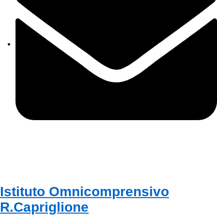
cbps08000n@istruzione.it
Istituto Omnicomprensivo
R.Capriglione