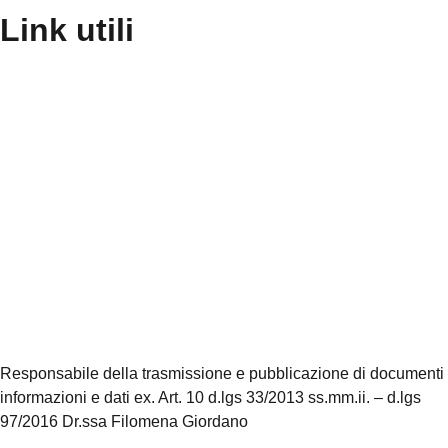
Link utili
Contatti
Scuola in Chiaro
Amministrazione Trasparente
Albo Pretorio
Informativa Privacy
Dichiarazione di accessibilità
Note legali
Responsabile della trasmissione e pubblicazione di documenti
informazioni e dati ex. Art. 10 d.lgs 33/2013 ss.mm.ii. – d.lgs
97/2016 Dr.ssa Filomena Giordano