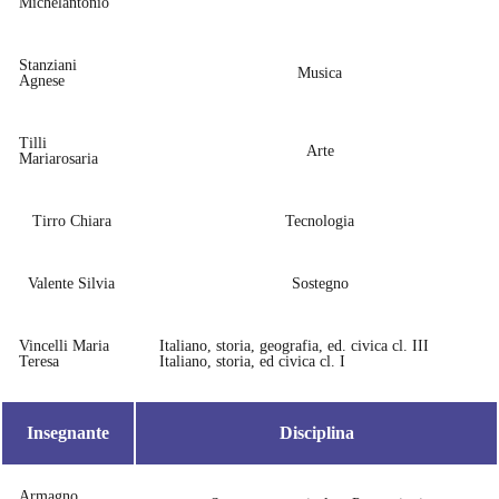
Michelantonio
Stanziani
Musica
Agnese
Tilli
Arte
Mariarosaria
Tirro Chiara
Tecnologia
Valente Silvia
Sostegno
Vincelli Maria
Italiano, storia, geografia, ed. civica cl. III
Teresa
Italiano, storia, ed civica cl. I
Insegnante
Disciplina
Armagno