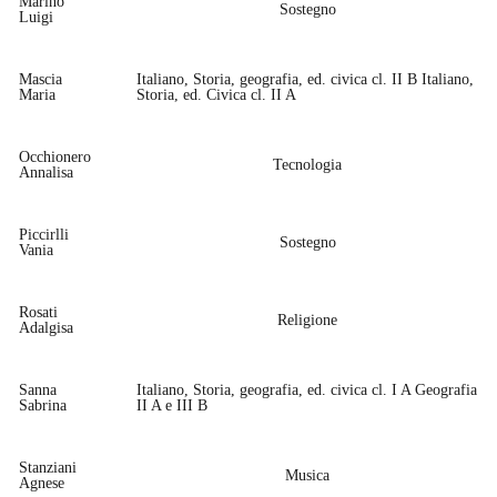
Marino
Sostegno
Luigi
Mascia
Italiano, Storia, geografia, ed. civica cl. II B Italiano,
Maria
Storia, ed. Civica cl. II A
Occhionero
Tecnologia
Annalisa
Piccirlli
Sostegno
Vania
Rosati
Religione
Adalgisa
Sanna
Italiano, Storia, geografia, ed. civica cl. I A Geografia
Sabrina
II A e III B
Stanziani
Musica
Agnese