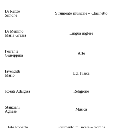
Di Renzo
Strumento musicale – Clarinetto
Simone
Di Memmo
Lingua inglese
Maria Grazia
Ferrante
Arte
Giuseppina
Iavenditti
Ed. Fisica
Mario
Rosati Adalgisa
Religione
Stanziani
Musica
Agnese
Tete Roberto
Strumento musicale – tromba