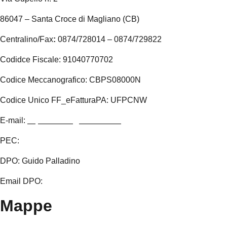
86047 – Santa Croce di Magliano (CB)
Centralino/Fax
:
0874/728014 – 0874/729822
Codidce Fiscale: 91040770702
Codice Meccanografico: CBPS08000N
Codice Unico FF_eFatturaPA: UFPCNW
E-mail:
cbps08000n@istruzione.it
PEC:
cbps08000n@pec.istruzione.it
DPO: Guido Palladino
Email DPO:
guido.palladino.dpo@gmail.com
Mappe