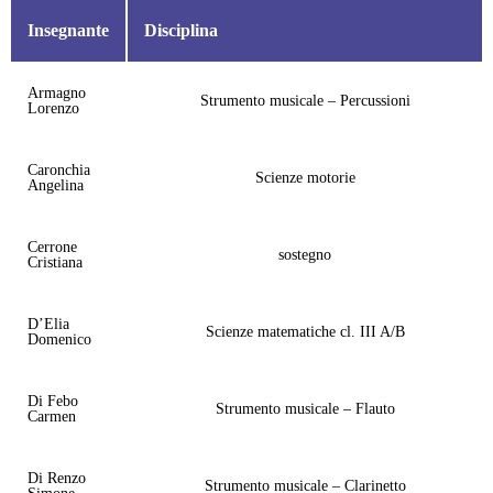
Insegnante
Disciplina
Armagno
Strumento musicale – Percussioni
Lorenzo
Caronchia
Scienze motorie
Angelina
Cerrone
sostegno
Cristiana
D’Elia
Scienze matematiche cl. III A/B
Domenico
Di Febo
Strumento musicale – Flauto
Carmen
Di Renzo
Strumento musicale – Clarinetto