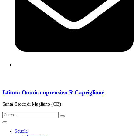
cbps08000n@istruzione.it
Istituto Omnicomprensivo R.Capriglione
Santa Croce di Magliano (CB)
Scuola