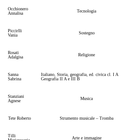
Occhionero
Tecnologia
Annalisa
Piccirlli
Sostegno
Vania
Rosati
Religione
Adalgisa
Sanna
Italiano, Storia, geografia, ed. civica cl. I A
Sabrina
Geografia II A e III B
Stanziani
Musica
Agnese
Tete Roberto
Strumento musicale – Tromba
Tilli
Arte e immagine