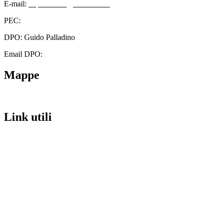
E-mail:
cbps08000n@istruzione.it
PEC:
cbps08000n@pec.istruzione.it
DPO: Guido Palladino
Email DPO:
guido.palladino.dpo@gmail.com
Mappe
Link utili
Contatti
Scuola in Chiaro
Amministrazione Trasparente
Albo Pretorio
Informativa Privacy