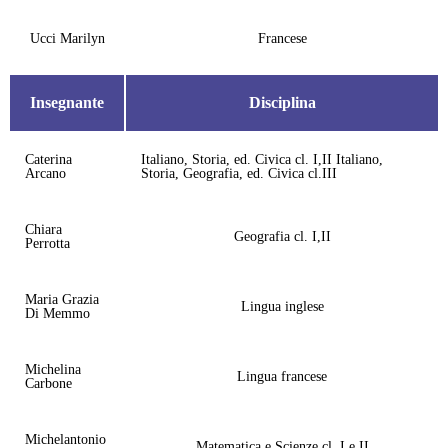
Ucci Marilyn
Francese
Insegnante
Disciplina
Caterina
Italiano, Storia, ed. Civica cl. I,II Italiano,
Arcano
Storia, Geografia, ed. Civica cl.III
Chiara
Geografia cl. I,II
Perrotta
Maria Grazia
Lingua inglese
Di Memmo
Michelina
Lingua francese
Carbone
Michelantonio
Matematica e Scienze cl. I e II