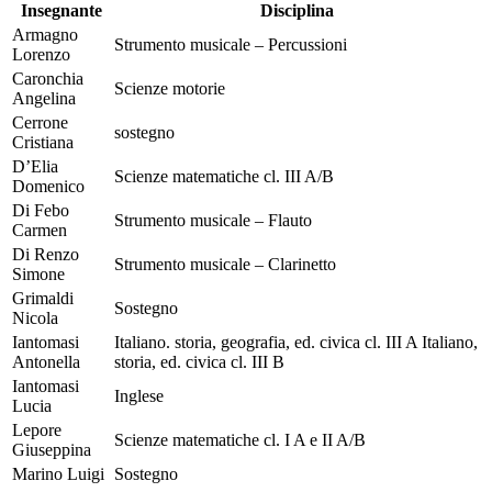
Insegnante
Disciplina
Armagno
Strumento musicale – Percussioni
Lorenzo
Caronchia
Scienze motorie
Angelina
Cerrone
sostegno
Cristiana
D’Elia
Scienze matematiche cl. III A/B
Domenico
Di Febo
Strumento musicale – Flauto
Carmen
Di Renzo
Strumento musicale – Clarinetto
Simone
Grimaldi
Sostegno
Nicola
Iantomasi
Italiano. storia, geografia, ed. civica cl. III A Italiano,
Antonella
storia, ed. civica cl. III B
Iantomasi
Inglese
Lucia
Lepore
Scienze matematiche cl. I A e II A/B
Giuseppina
Marino Luigi
Sostegno