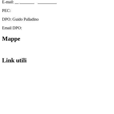
E-mail:
cbps08000n@istruzione.it
PEC:
cbps08000n@pec.istruzione.it
DPO: Guido Palladino
Email DPO:
guido.palladino.dpo@gmail.com
Mappe
Link utili
Contatti
Scuola in Chiaro
Amministrazione Trasparente
Albo Pretorio
Informativa Privacy