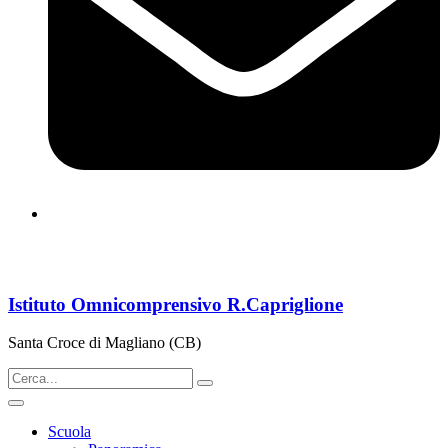
cbps08000n@istruzione.it
Istituto Omnicomprensivo R.Capriglione
Santa Croce di Magliano (CB)
Scuola