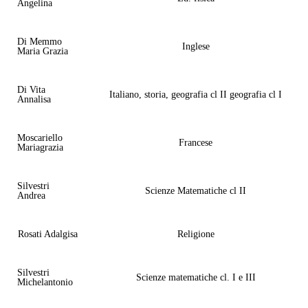
Angelina
Di Memmo
Inglese
Maria Grazia
Di Vita
Italiano, storia, geografia cl II geografia cl I
Annalisa
Moscariello
Francese
Mariagrazia
Silvestri
Scienze Matematiche cl II
Andrea
Rosati Adalgisa
Religione
Silvestri
Scienze matematiche cl. I e III
Michelantonio