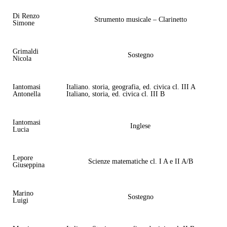
Di Renzo
Strumento musicale – Clarinetto
Simone
Grimaldi
Sostegno
Nicola
Iantomasi
Italiano. storia, geografia, ed. civica cl. III A
Antonella
Italiano, storia, ed. civica cl. III B
Iantomasi
Inglese
Lucia
Lepore
Scienze matematiche cl. I A e II A/B
Giuseppina
Marino
Sostegno
Luigi