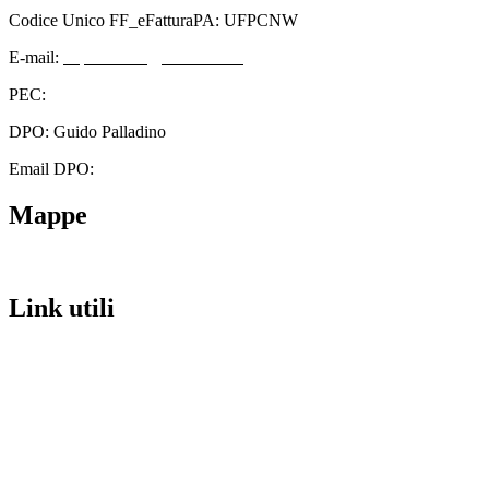
Codice Unico FF_eFatturaPA: UFPCNW
E-mail:
cbps08000n@istruzione.it
PEC:
cbps08000n@pec.istruzione.it
DPO: Guido Palladino
Email DPO:
guido.palladino.dpo@gmail.com
Mappe
Link utili
Contatti
Scuola in Chiaro
Amministrazione Trasparente
Albo Pretorio