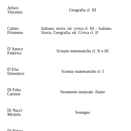
Alfieri
Geografia cl. III
Vincenza
Calisto
Italiano, storia. ed. civica cl. III – Italiano,
Filomena
Storia, Geografia, ed. Civica cl. II
D’Amico
Scienze matematiche cl. II e III
Federica
D’Elia
Scienze matematiche cl. I
Domenico
Di Febo
Strumento musicale: flauto
Carmen
Di Nucci
Sostegno
Michela
Di Renzo