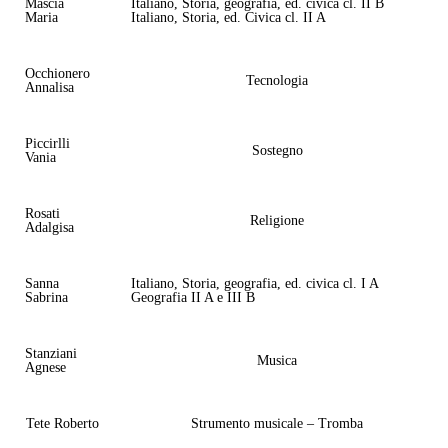
Mascia
Italiano, Storia, geografia, ed. civica cl. II B
Maria
Italiano, Storia, ed. Civica cl. II A
Occhionero
Tecnologia
Annalisa
Piccirlli
Sostegno
Vania
Rosati
Religione
Adalgisa
Sanna
Italiano, Storia, geografia, ed. civica cl. I A
Sabrina
Geografia II A e III B
Stanziani
Musica
Agnese
Tete Roberto
Strumento musicale – Tromba