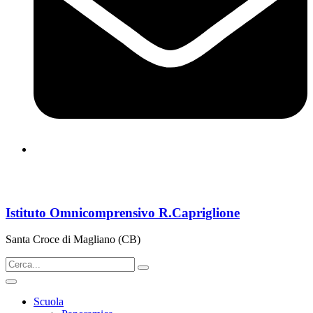
cbps08000n@istruzione.it
Istituto Omnicomprensivo R.Capriglione
Santa Croce di Magliano (CB)
Scuola