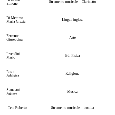
Strumento musicale – Clarinetto
Simone
Di Memmo
Lingua inglese
Maria Grazia
Ferrante
Arte
Giuseppina
Iavenditti
Ed. Fisica
Mario
Rosati
Religione
Adalgisa
Stanziani
Musica
Agnese
Tete Roberto
Strumento musicale – tromba