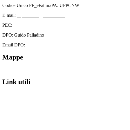
Codice Unico FF_eFatturaPA: UFPCNW
E-mail:
cbps08000n@istruzione.it
PEC:
cbps08000n@pec.istruzione.it
DPO: Guido Palladino
Email DPO:
guido.palladino.dpo@gmail.com
Mappe
Link utili
Contatti
Scuola in Chiaro
Amministrazione Trasparente
Albo Pretorio