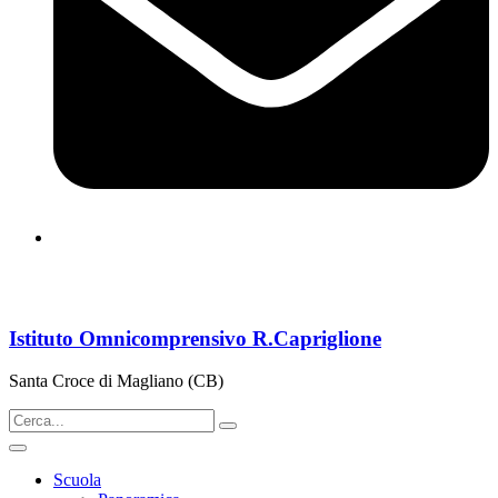
cbps08000n@istruzione.it
Istituto Omnicomprensivo R.Capriglione
Santa Croce di Magliano (CB)
Scuola