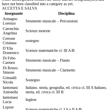
have not been classified into a category as yet.
ACCETTA E SALVA
Insegnante
Disciplina
Armagno
Strumento musicale – Percussioni
Lorenzo
Caronchia
Scienze motorie
Angelina
Cerrone
sostegno
Cristiana
D’Elia
Scienze matematiche cl. III A/B
Domenico
Di Febo
Strumento musicale – Flauto
Carmen
Di Renzo
Strumento musicale – Clarinetto
Simone
Grimaldi
Sostegno
Nicola
Iantomasi
Italiano. storia, geografia, ed. civica cl. III A Italiano,
Antonella
storia, ed. civica cl. III B
Iantomasi
Inglese
Lucia
Lepore
Scienze matematiche cl. I A e II A/B