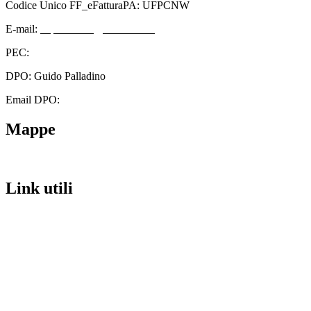
Codice Unico FF_eFatturaPA: UFPCNW
E-mail:
cbps08000n@istruzione.it
PEC:
cbps08000n@pec.istruzione.it
DPO: Guido Palladino
Email DPO:
guido.palladino.dpo@gmail.com
Mappe
Link utili
Contatti
Scuola in Chiaro
Amministrazione Trasparente
Albo Pretorio