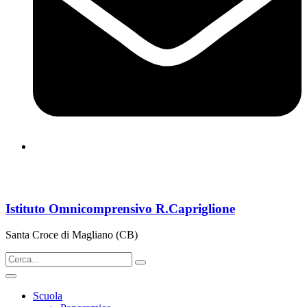
cbps08000n@istruzione.it
Istituto Omnicomprensivo R.Capriglione
Santa Croce di Magliano (CB)
Scuola