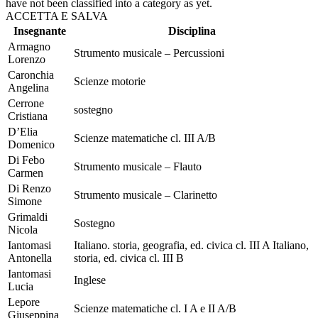
have not been classified into a category as yet.
ACCETTA E SALVA
Insegnante
Disciplina
Armagno
Strumento musicale – Percussioni
Lorenzo
Caronchia
Scienze motorie
Angelina
Cerrone
sostegno
Cristiana
D’Elia
Scienze matematiche cl. III A/B
Domenico
Di Febo
Strumento musicale – Flauto
Carmen
Di Renzo
Strumento musicale – Clarinetto
Simone
Grimaldi
Sostegno
Nicola
Iantomasi
Italiano. storia, geografia, ed. civica cl. III A Italiano,
Antonella
storia, ed. civica cl. III B
Iantomasi
Inglese
Lucia
Lepore
Scienze matematiche cl. I A e II A/B
Giuseppina