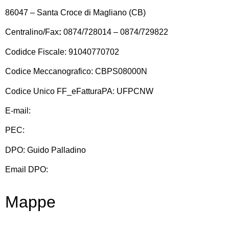
86047 – Santa Croce di Magliano (CB)
Centralino/Fax
:
0874/728014 – 0874/729822
Codidce Fiscale: 91040770702
Codice Meccanografico: CBPS08000N
Codice Unico FF_eFatturaPA: UFPCNW
E-mail:
cbps08000n@istruzione.it
PEC:
cbps08000n@pec.istruzione.it
DPO: Guido Palladino
Email DPO:
guido.palladino.dpo@gmail.com
Mappe