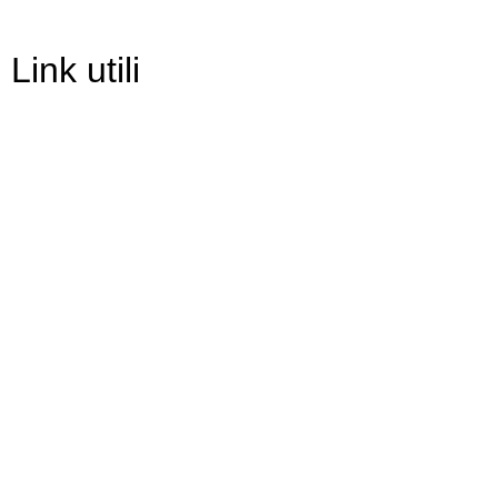
Link utili
Contatti
Scuola in Chiaro
Amministrazione Trasparente
Albo Pretorio
Informativa Privacy
Dichiarazione di accessibilità
Note legali