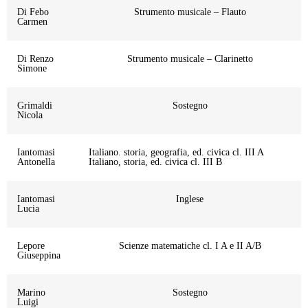
Di Febo
Strumento musicale – Flauto
Carmen
Di Renzo
Strumento musicale – Clarinetto
Simone
Grimaldi
Sostegno
Nicola
Iantomasi
Italiano. storia, geografia, ed. civica cl. III A
Antonella
Italiano, storia, ed. civica cl. III B
Iantomasi
Inglese
Lucia
Lepore
Scienze matematiche cl. I A e II A/B
Giuseppina
Marino
Sostegno
Luigi