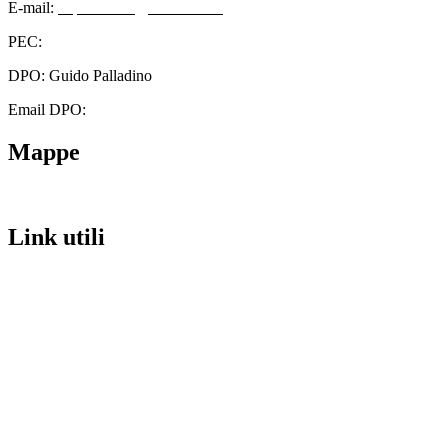
E-mail:
cbps08000n@istruzione.it
PEC:
cbps08000n@pec.istruzione.it
DPO: Guido Palladino
Email DPO:
guido.palladino.dpo@gmail.com
Mappe
Link utili
Contatti
Scuola in Chiaro
Amministrazione Trasparente
Albo Pretorio
Informativa Privacy