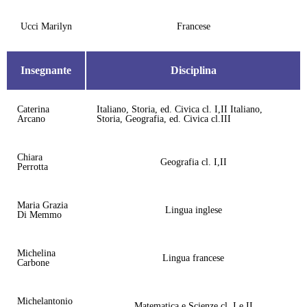
Ucci Marilyn
Francese
Insegnante
Disciplina
Caterina
Italiano, Storia, ed. Civica cl. I,II Italiano,
Arcano
Storia, Geografia, ed. Civica cl.III
Chiara
Geografia cl. I,II
Perrotta
Maria Grazia
Lingua inglese
Di Memmo
Michelina
Lingua francese
Carbone
Michelantonio
Matematica e Scienze cl. I e II