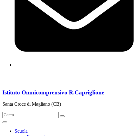
cbps08000n@istruzione.it
Istituto Omnicomprensivo R.Capriglione
Santa Croce di Magliano (CB)
Scuola