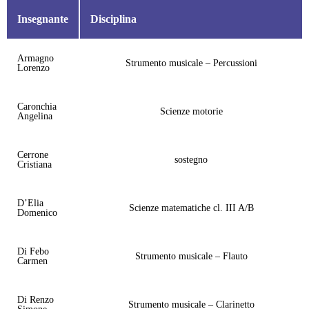
Insegnante
Disciplina
Armagno
Strumento musicale – Percussioni
Lorenzo
Caronchia
Scienze motorie
Angelina
Cerrone
sostegno
Cristiana
D’Elia
Scienze matematiche cl. III A/B
Domenico
Di Febo
Strumento musicale – Flauto
Carmen
Di Renzo
Strumento musicale – Clarinetto