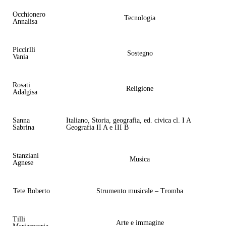
Occhionero
Tecnologia
Annalisa
Piccirlli
Sostegno
Vania
Rosati
Religione
Adalgisa
Sanna
Italiano, Storia, geografia, ed. civica cl. I A
Sabrina
Geografia II A e III B
Stanziani
Musica
Agnese
Tete Roberto
Strumento musicale – Tromba
Tilli
Arte e immagine