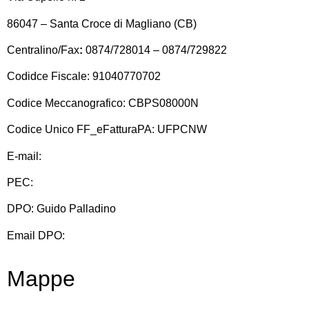
86047 – Santa Croce di Magliano (CB)
Centralino/Fax
:
0874/728014 – 0874/729822
Codidce Fiscale: 91040770702
Codice Meccanografico: CBPS08000N
Codice Unico FF_eFatturaPA: UFPCNW
E-mail:
cbps08000n@istruzione.it
PEC:
cbps08000n@pec.istruzione.it
DPO: Guido Palladino
Email DPO:
guido.palladino.dpo@gmail.com
Mappe