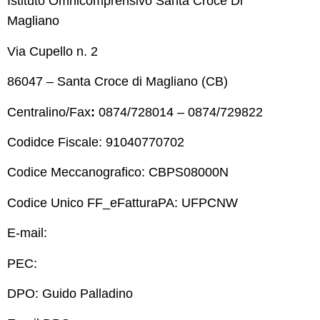
Istituto Omnicomprensivo Santa Croce Di
Magliano
Via Cupello n. 2
86047 – Santa Croce di Magliano (CB)
Centralino/Fax
:
0874/728014 – 0874/729822
Codidce Fiscale: 91040770702
Codice Meccanografico: CBPS08000N
Codice Unico FF_eFatturaPA: UFPCNW
E-mail:
cbps08000n@istruzione.it
PEC:
cbps08000n@pec.istruzione.it
DPO: Guido Palladino