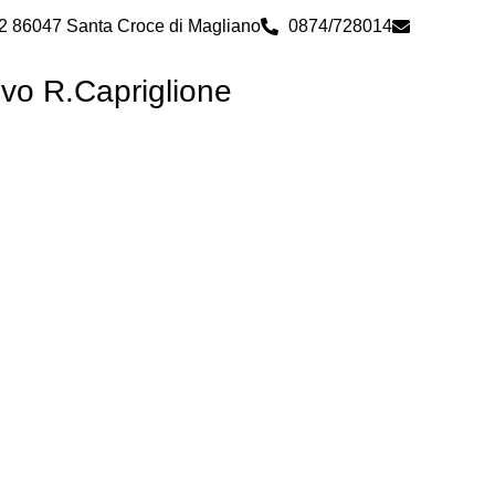
 2 86047 Santa Croce di Magliano
0874/728014
cbps0800
ivo R.Capriglione