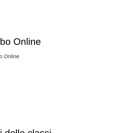
lbo Online
o Online
i delle classi