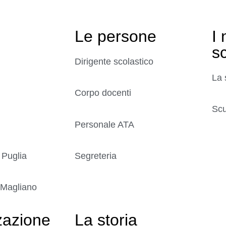
Le persone
I 
s
Dirigente scolastico
La 
Corpo docenti
Scu
Personale ATA
 Puglia
Segreteria
 Magliano
zazione
La storia