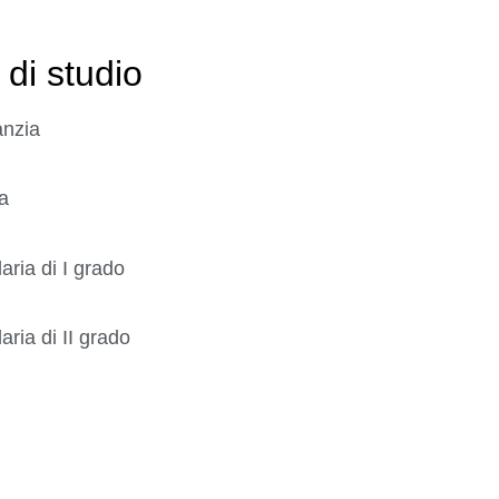
 di studio
anzia
a
ria di I grado
ria di II grado