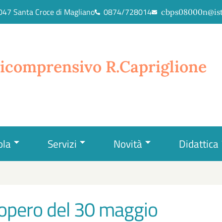
6047 Santa Croce di Magliano
0874/728014
cbps08000n@ist
icomprensivo R.Capriglione
ola
Servizi
Novità
Didattica
ciopero del 30 maggio