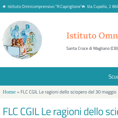
Istituto Omnicomprensivo "R.Capriglione"
Via Cupello, 2 8
Istituto Omn
Santa Croce di Magliano (CB)
Scu
»
FLC CGIL Le ragioni dello sciopero del 30 maggio
Home
FLC CGIL Le ragioni dello s