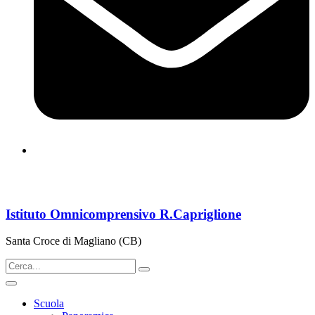
cbps08000n@istruzione.it
Istituto Omnicomprensivo R.Capriglione
Santa Croce di Magliano (CB)
Scuola