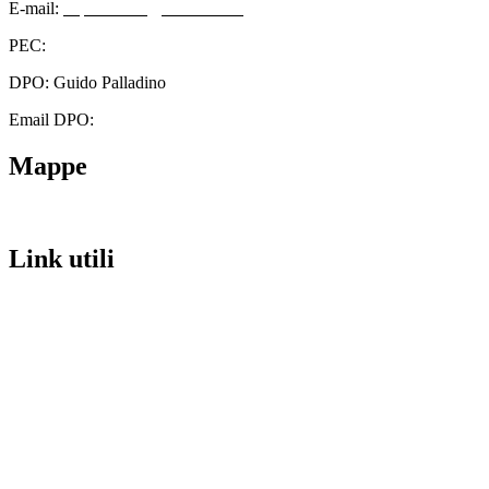
E-mail:
cbps08000n@istruzione.it
PEC:
cbps08000n@pec.istruzione.it
DPO: Guido Palladino
Email DPO:
guido.palladino.dpo@gmail.com
Mappe
Link utili
Contatti
Scuola in Chiaro
Amministrazione Trasparente
Albo Pretorio
Informativa Privacy