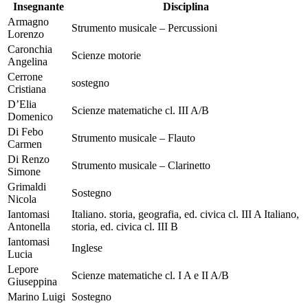
Insegnante
Disciplina
Armagno
Strumento musicale – Percussioni
Lorenzo
Caronchia
Scienze motorie
Angelina
Cerrone
sostegno
Cristiana
D’Elia
Scienze matematiche cl. III A/B
Domenico
Di Febo
Strumento musicale – Flauto
Carmen
Di Renzo
Strumento musicale – Clarinetto
Simone
Grimaldi
Sostegno
Nicola
Iantomasi
Italiano. storia, geografia, ed. civica cl. III A Italiano,
Antonella
storia, ed. civica cl. III B
Iantomasi
Inglese
Lucia
Lepore
Scienze matematiche cl. I A e II A/B
Giuseppina
Marino Luigi
Sostegno