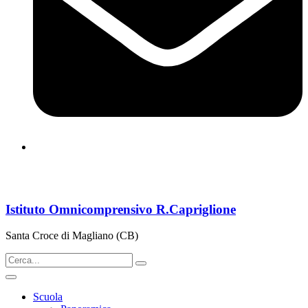
cbps08000n@istruzione.it
Istituto Omnicomprensivo R.Capriglione
Santa Croce di Magliano (CB)
Scuola