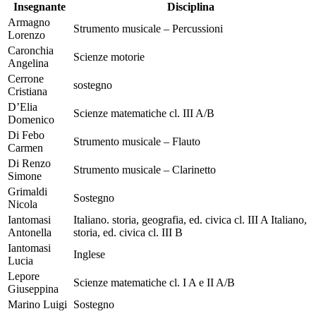
Insegnante
Disciplina
Armagno
Strumento musicale – Percussioni
Lorenzo
Caronchia
Scienze motorie
Angelina
Cerrone
sostegno
Cristiana
D’Elia
Scienze matematiche cl. III A/B
Domenico
Di Febo
Strumento musicale – Flauto
Carmen
Di Renzo
Strumento musicale – Clarinetto
Simone
Grimaldi
Sostegno
Nicola
Iantomasi
Italiano. storia, geografia, ed. civica cl. III A Italiano,
Antonella
storia, ed. civica cl. III B
Iantomasi
Inglese
Lucia
Lepore
Scienze matematiche cl. I A e II A/B
Giuseppina
Marino Luigi
Sostegno