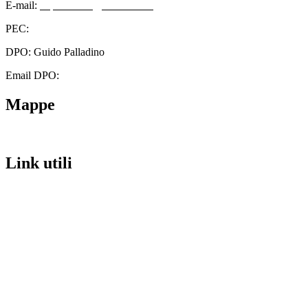
E-mail:
cbps08000n@istruzione.it
PEC:
cbps08000n@pec.istruzione.it
DPO: Guido Palladino
Email DPO:
guido.palladino.dpo@gmail.com
Mappe
Link utili
Contatti
Scuola in Chiaro
Amministrazione Trasparente
Albo Pretorio
Informativa Privacy