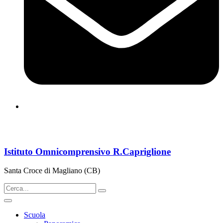
cbps08000n@istruzione.it
Istituto Omnicomprensivo R.Capriglione
Santa Croce di Magliano (CB)
Scuola