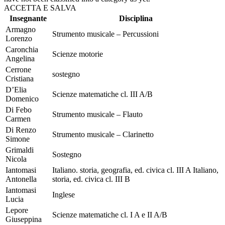
ACCETTA E SALVA
Insegnante
Disciplina
Armagno
Strumento musicale – Percussioni
Lorenzo
Caronchia
Scienze motorie
Angelina
Cerrone
sostegno
Cristiana
D’Elia
Scienze matematiche cl. III A/B
Domenico
Di Febo
Strumento musicale – Flauto
Carmen
Di Renzo
Strumento musicale – Clarinetto
Simone
Grimaldi
Sostegno
Nicola
Iantomasi
Italiano. storia, geografia, ed. civica cl. III A Italiano,
Antonella
storia, ed. civica cl. III B
Iantomasi
Inglese
Lucia
Lepore
Scienze matematiche cl. I A e II A/B
Giuseppina