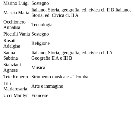
Marino Luigi
Sostegno
Italiano, Storia, geografia, ed. civica cl. II B Italiano,
Mascia Maria
Storia, ed. Civica cl. II A
Occhionero
Tecnologia
Annalisa
Piccirlli Vania
Sostegno
Rosati
Religione
Adalgisa
Sanna
Italiano, Storia, geografia, ed. civica cl. I A
Sabrina
Geografia II A e III B
Stanziani
Musica
Agnese
Tete Roberto
Strumento musicale – Tromba
Tilli
Arte e immagine
Mariarosaria
Ucci Marilyn
Francese