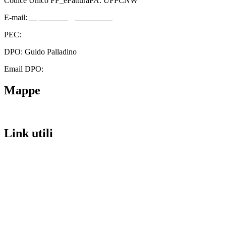
Codice Unico FF_eFatturaPA: UFPCNW
E-mail:
cbps08000n@istruzione.it
PEC:
cbps08000n@pec.istruzione.it
DPO: Guido Palladino
Email DPO:
guido.palladino.dpo@gmail.com
Mappe
Link utili
Contatti
Scuola in Chiaro
Amministrazione Trasparente
Albo Pretorio
Informativa Privacy