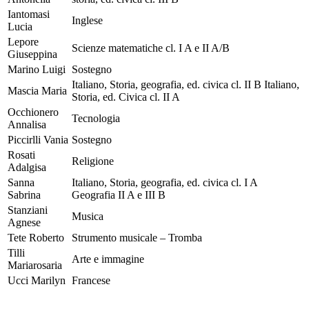
Iantomasi
Inglese
Lucia
Lepore
Scienze matematiche cl. I A e II A/B
Giuseppina
Marino Luigi
Sostegno
Italiano, Storia, geografia, ed. civica cl. II B Italiano,
Mascia Maria
Storia, ed. Civica cl. II A
Occhionero
Tecnologia
Annalisa
Piccirlli Vania
Sostegno
Rosati
Religione
Adalgisa
Sanna
Italiano, Storia, geografia, ed. civica cl. I A
Sabrina
Geografia II A e III B
Stanziani
Musica
Agnese
Tete Roberto
Strumento musicale – Tromba
Tilli
Arte e immagine
Mariarosaria
Ucci Marilyn
Francese