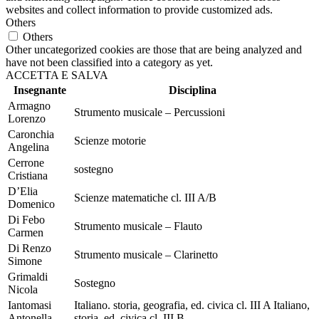
websites and collect information to provide customized ads.
Others
Others
Other uncategorized cookies are those that are being analyzed and
have not been classified into a category as yet.
ACCETTA E SALVA
Insegnante
Disciplina
Armagno
Strumento musicale – Percussioni
Lorenzo
Caronchia
Scienze motorie
Angelina
Cerrone
sostegno
Cristiana
D’Elia
Scienze matematiche cl. III A/B
Domenico
Di Febo
Strumento musicale – Flauto
Carmen
Di Renzo
Strumento musicale – Clarinetto
Simone
Grimaldi
Sostegno
Nicola
Iantomasi
Italiano. storia, geografia, ed. civica cl. III A Italiano,
Antonella
storia, ed. civica cl. III B