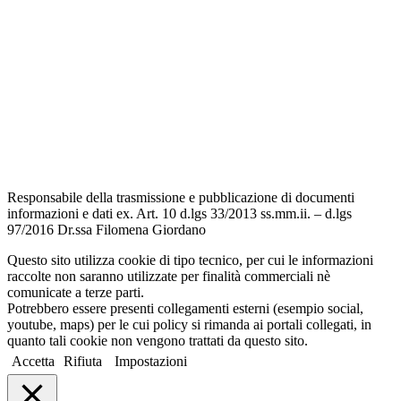
Amministrazione Trasparente
Albo Pretorio
Informativa Privacy
Dichiarazione di accessibilità
Note legali
Responsabile della trasmissione e pubblicazione di documenti
informazioni e dati ex. Art. 10 d.lgs 33/2013 ss.mm.ii. – d.lgs
97/2016 Dr.ssa Filomena Giordano
Questo sito utilizza cookie di tipo tecnico, per cui le informazioni
raccolte non saranno utilizzate per finalità commerciali nè
comunicate a terze parti.
Potrebbero essere presenti collegamenti esterni (esempio social,
youtube, maps) per le cui policy si rimanda ai portali collegati, in
quanto tali cookie non vengono trattati da questo sito.
Accetta
Rifiuta
Impostazioni