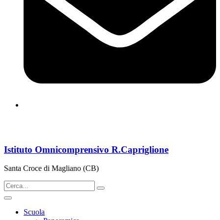
cbps08000n@istruzione.it
Istituto Omnicomprensivo R.Capriglione
Santa Croce di Magliano (CB)
Scuola