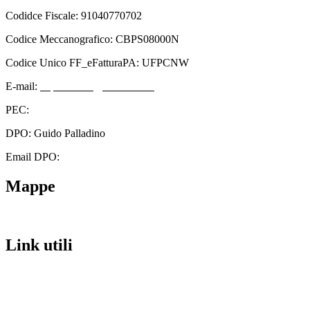
Codidce Fiscale: 91040770702
Codice Meccanografico: CBPS08000N
Codice Unico FF_eFatturaPA: UFPCNW
E-mail:
cbps08000n@istruzione.it
PEC:
cbps08000n@pec.istruzione.it
DPO: Guido Palladino
Email DPO:
guido.palladino.dpo@gmail.com
Mappe
Link utili
Contatti
Scuola in Chiaro