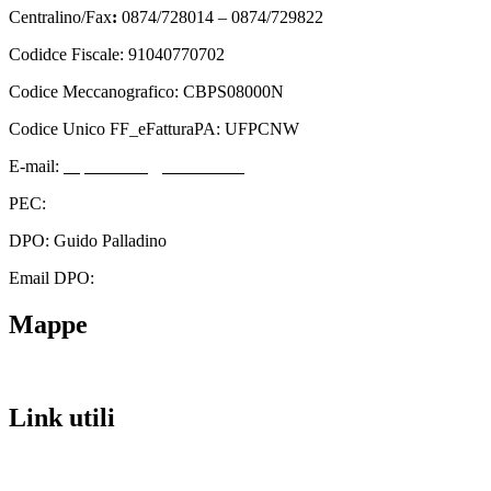
Centralino/Fax
:
0874/728014 – 0874/729822
Codidce Fiscale: 91040770702
Codice Meccanografico: CBPS08000N
Codice Unico FF_eFatturaPA: UFPCNW
E-mail:
cbps08000n@istruzione.it
PEC:
cbps08000n@pec.istruzione.it
DPO: Guido Palladino
Email DPO:
guido.palladino.dpo@gmail.com
Mappe
Link utili
Contatti