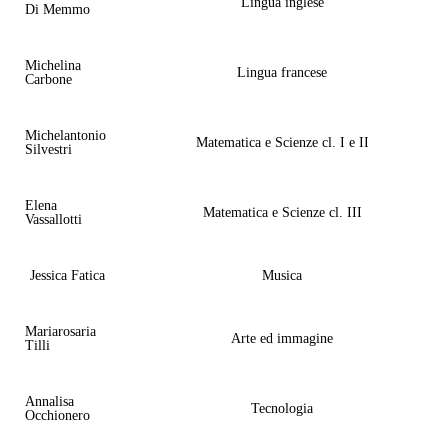
Lingua inglese
Di Memmo
Michelina
Lingua francese
Carbone
Michelantonio
Matematica e Scienze cl. I e II
Silvestri
Elena
Matematica e Scienze cl. III
Vassallotti
Jessica Fatica
Musica
Mariarosaria
Arte ed immagine
Tilli
Annalisa
Tecnologia
Occhionero