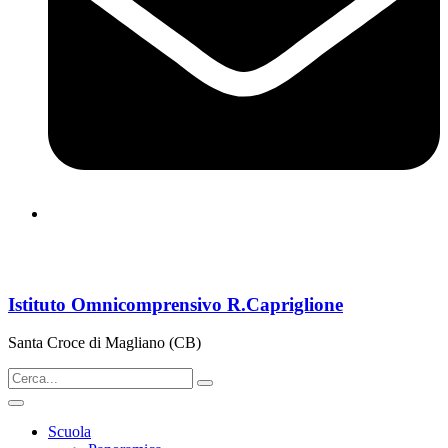
cbps08000n@istruzione.it
Istituto Omnicomprensivo R.Capriglione
Santa Croce di Magliano (CB)
Scuola