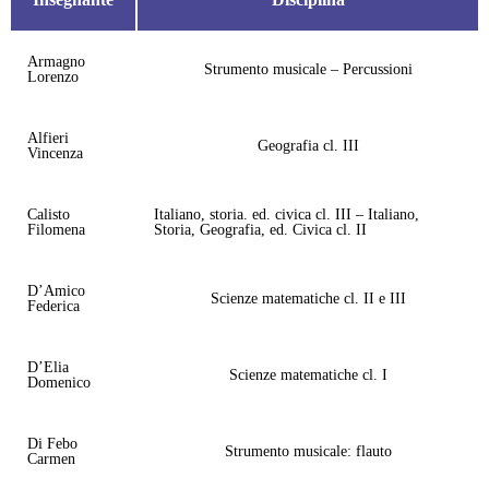
Armagno
Strumento musicale – Percussioni
Lorenzo
Alfieri
Geografia cl. III
Vincenza
Calisto
Italiano, storia. ed. civica cl. III – Italiano,
Filomena
Storia, Geografia, ed. Civica cl. II
D’Amico
Scienze matematiche cl. II e III
Federica
D’Elia
Scienze matematiche cl. I
Domenico
Di Febo
Strumento musicale: flauto
Carmen