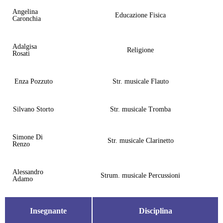
Angelina
Educazione Fisica
Caronchia
Adalgisa
Religione
Rosati
Enza Pozzuto
Str. musicale Flauto
Silvano Storto
Str. musicale Tromba
Simone Di
Str. musicale Clarinetto
Renzo
Alessandro
Strum. musicale Percussioni
Adamo
Insegnante
Disciplina