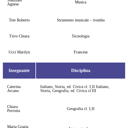
Stanziani
Musica
Agnese
Tete Roberto
Strumento musicale – tromba
Tirro Chiara
Tecnologia
Ucci Marilyn
Francese
Insegnante
Disciplina
Caterina
Italiano, Storia, ed. Civica cl. I,II Italiano,
Arcano
Storia, Geografia, ed. Civica cl.III
Chiara
Geografia cl. I,II
Perrotta
Maria Grazia