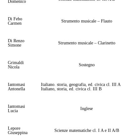
Domenico
Di Febo
Strumento musicale – Flauto
Carmen
Di Renzo
Strumento musicale – Clarinetto
Simone
Grimaldi
Sostegno
Nicola
Iantomasi
Italiano. storia, geografia, ed. civica cl. III A
Antonella
Italiano, storia, ed. civica cl. III B
Iantomasi
Inglese
Lucia
Lepore
Scienze matematiche cl. I A e II A/B
Giuseppina