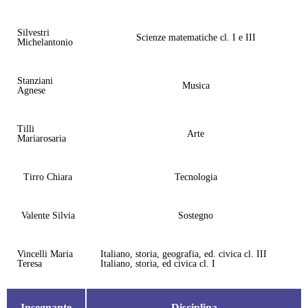
Silvestri
Scienze matematiche cl. I e III
Michelantonio
Stanziani
Musica
Agnese
Tilli
Arte
Mariarosaria
Tirro Chiara
Tecnologia
Valente Silvia
Sostegno
Vincelli Maria
Italiano, storia, geografia, ed. civica cl. III
Teresa
Italiano, storia, ed civica cl. I
Insegnante
Disciplina