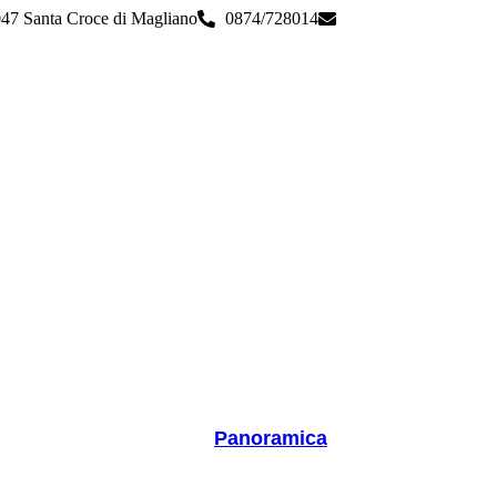
047 Santa Croce di Magliano
0874/728014
cbps08000n@istruzio
Panoramica