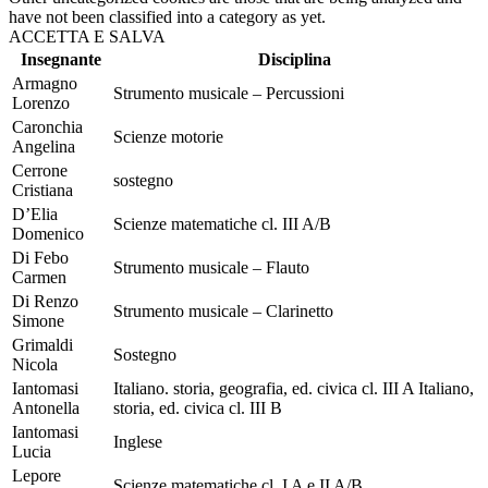
have not been classified into a category as yet.
ACCETTA E SALVA
Insegnante
Disciplina
Armagno
Strumento musicale – Percussioni
Lorenzo
Caronchia
Scienze motorie
Angelina
Cerrone
sostegno
Cristiana
D’Elia
Scienze matematiche cl. III A/B
Domenico
Di Febo
Strumento musicale – Flauto
Carmen
Di Renzo
Strumento musicale – Clarinetto
Simone
Grimaldi
Sostegno
Nicola
Iantomasi
Italiano. storia, geografia, ed. civica cl. III A Italiano,
Antonella
storia, ed. civica cl. III B
Iantomasi
Inglese
Lucia
Lepore
Scienze matematiche cl. I A e II A/B