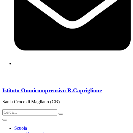
cbps08000n@istruzione.it
Istituto Omnicomprensivo R.Capriglione
Santa Croce di Magliano (CB)
Scuola