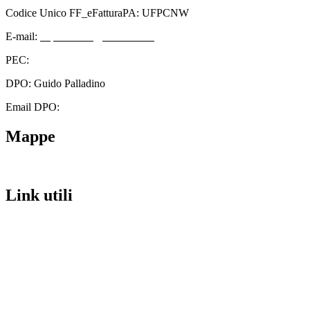
Codice Unico FF_eFatturaPA: UFPCNW
E-mail:
cbps08000n@istruzione.it
PEC:
cbps08000n@pec.istruzione.it
DPO: Guido Palladino
Email DPO:
guido.palladino.dpo@gmail.com
Mappe
Link utili
Contatti
Scuola in Chiaro
Amministrazione Trasparente
Albo Pretorio