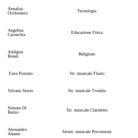
Annalisa
Tecnologia
Occhionero
Angelina
Educazione Fisica
Caronchia
Adalgisa
Religione
Rosati
Enza Pozzuto
Str. musicale Flauto
Silvano Storto
Str. musicale Tromba
Simone Di
Str. musicale Clarinetto
Renzo
Alessandro
Strum. musicale Percussioni
Adamo