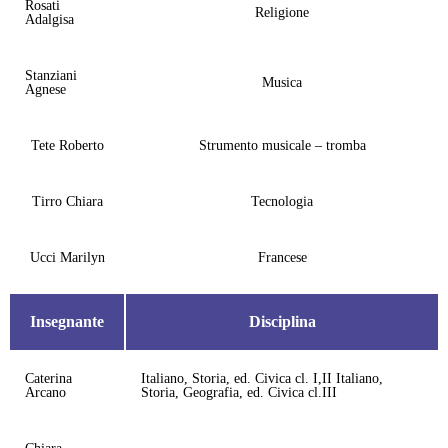
Rosati
Religione
Adalgisa
Stanziani
Musica
Agnese
Tete Roberto
Strumento musicale – tromba
Tirro Chiara
Tecnologia
Ucci Marilyn
Francese
Insegnante
Disciplina
Caterina
Italiano, Storia, ed. Civica cl. I,II Italiano,
Arcano
Storia, Geografia, ed. Civica cl.III