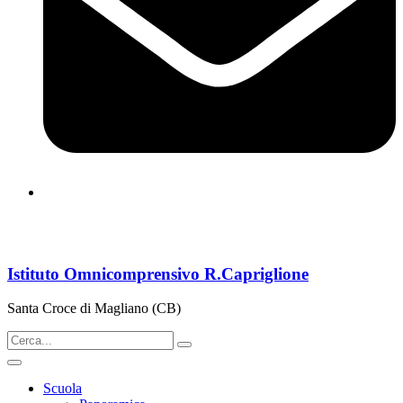
cbps08000n@istruzione.it
Istituto Omnicomprensivo R.Capriglione
Santa Croce di Magliano (CB)
Scuola