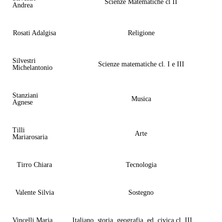
Scienze Matematiche cl II
Andrea
Rosati Adalgisa
Religione
Silvestri
Scienze matematiche cl. I e III
Michelantonio
Stanziani
Musica
Agnese
Tilli
Arte
Mariarosaria
Tirro Chiara
Tecnologia
Valente Silvia
Sostegno
Vincelli Maria
Italiano, storia, geografia, ed. civica cl. III