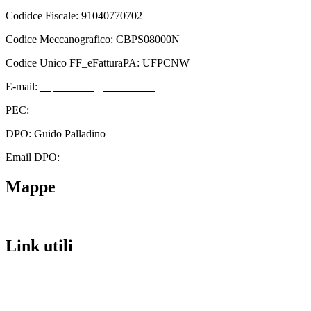
Codidce Fiscale: 91040770702
Codice Meccanografico: CBPS08000N
Codice Unico FF_eFatturaPA: UFPCNW
E-mail:
cbps08000n@istruzione.it
PEC:
cbps08000n@pec.istruzione.it
DPO: Guido Palladino
Email DPO:
guido.palladino.dpo@gmail.com
Mappe
Link utili
Contatti
Scuola in Chiaro