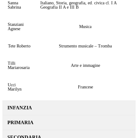
Sanna
Italiano, Storia, geografia, ed. civica cl. I A
Sabrina
Geografia II A e III B
Stanziani
Musica
Agnese
Tete Roberto
Strumento musicale – Tromba
Tilli
Arte e immagine
Mariarosaria
Ucci
Francese
Marilyn
INFANZIA
PRIMARIA
SECONDARIA