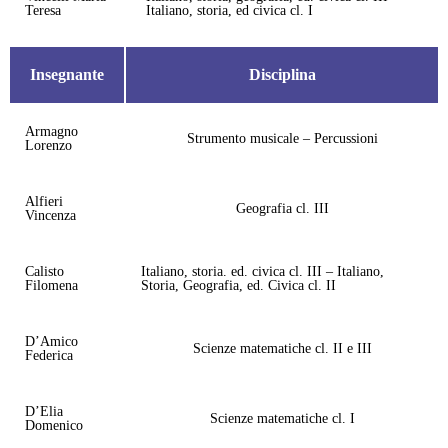
Teresa
Italiano, storia, ed civica cl. I
Insegnante
Disciplina
Armagno
Strumento musicale – Percussioni
Lorenzo
Alfieri
Geografia cl. III
Vincenza
Calisto
Italiano, storia. ed. civica cl. III – Italiano,
Filomena
Storia, Geografia, ed. Civica cl. II
D’Amico
Scienze matematiche cl. II e III
Federica
D’Elia
Scienze matematiche cl. I
Domenico