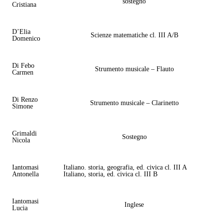
sostegno
Cristiana
D’Elia
Scienze matematiche cl. III A/B
Domenico
Di Febo
Strumento musicale – Flauto
Carmen
Di Renzo
Strumento musicale – Clarinetto
Simone
Grimaldi
Sostegno
Nicola
Iantomasi
Italiano. storia, geografia, ed. civica cl. III A
Antonella
Italiano, storia, ed. civica cl. III B
Iantomasi
Inglese
Lucia