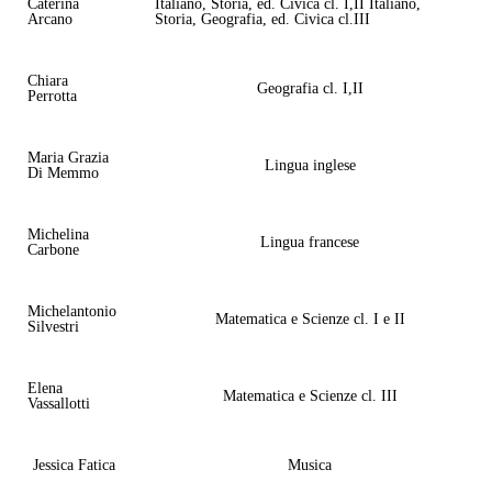
Caterina
Italiano, Storia, ed. Civica cl. I,II Italiano,
Arcano
Storia, Geografia, ed. Civica cl.III
Chiara
Geografia cl. I,II
Perrotta
Maria Grazia
Lingua inglese
Di Memmo
Michelina
Lingua francese
Carbone
Michelantonio
Matematica e Scienze cl. I e II
Silvestri
Elena
Matematica e Scienze cl. III
Vassallotti
Jessica Fatica
Musica