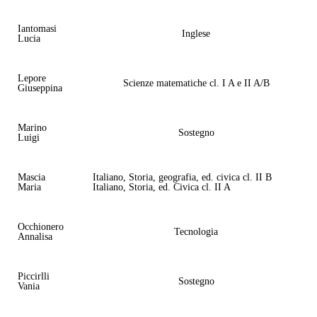
Iantomasi
Inglese
Lucia
Lepore
Scienze matematiche cl. I A e II A/B
Giuseppina
Marino
Sostegno
Luigi
Mascia
Italiano, Storia, geografia, ed. civica cl. II B
Maria
Italiano, Storia, ed. Civica cl. II A
Occhionero
Tecnologia
Annalisa
Piccirlli
Sostegno
Vania