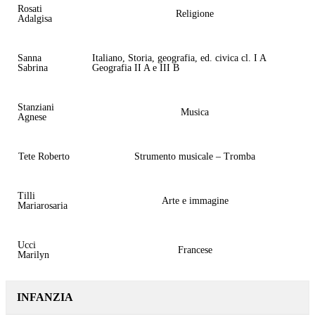
Rosati
Religione
Adalgisa
Sanna
Italiano, Storia, geografia, ed. civica cl. I A
Sabrina
Geografia II A e III B
Stanziani
Musica
Agnese
Tete Roberto
Strumento musicale – Tromba
Tilli
Arte e immagine
Mariarosaria
Ucci
Francese
Marilyn
INFANZIA