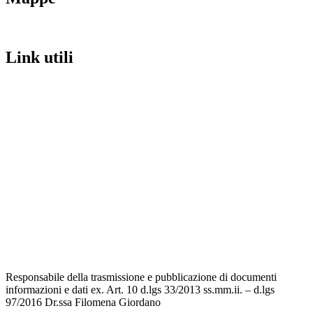
Link utili
Contatti
Scuola in Chiaro
Amministrazione Trasparente
Albo Pretorio
Informativa Privacy
Dichiarazione di accessibilità
Note legali
Responsabile della trasmissione e pubblicazione di documenti
informazioni e dati ex. Art. 10 d.lgs 33/2013 ss.mm.ii. – d.lgs
97/2016 Dr.ssa Filomena Giordano