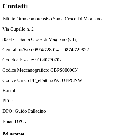
Contatti
Istituto Omnicomprensivo Santa Croce Di Magliano
Via Cupello n. 2
86047 – Santa Croce di Magliano (CB)
Centralino/Fax
:
0874/728014 – 0874/729822
Codidce Fiscale: 91040770702
Codice Meccanografico: CBPS08000N
Codice Unico FF_eFatturaPA: UFPCNW
E-mail:
cbps08000n@istruzione.it
PEC:
cbps08000n@pec.istruzione.it
DPO: Guido Palladino
Email DPO:
guido.palladino.dpo@gmail.com
Mappe