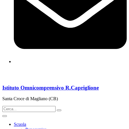
cbps08000n@istruzione.it
Istituto Omnicomprensivo R.Capriglione
Santa Croce di Magliano (CB)
Scuola