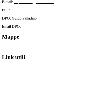
E-mail:
cbps08000n@istruzione.it
PEC:
cbps08000n@pec.istruzione.it
DPO: Guido Palladino
Email DPO:
guido.palladino.dpo@gmail.com
Mappe
Link utili
Contatti
Scuola in Chiaro
Amministrazione Trasparente
Albo Pretorio
Informativa Privacy