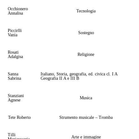
Occhionero
Tecnologia
Annalisa
Piccirlli
Sostegno
Vania
Rosati
Religione
Adalgisa
Sanna
Italiano, Storia, geografia, ed. civica cl. I A
Sabrina
Geografia II A e III B
Stanziani
Musica
Agnese
Tete Roberto
Strumento musicale – Tromba
Tilli
Arte e immagine