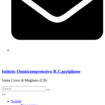
cbps08000n@istruzione.it
Istituto Omnicomprensivo R.Capriglione
Santa Croce di Magliano (CB)
Scuola