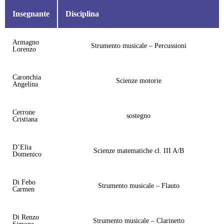
Insegnante
Disciplina
Armagno
Strumento musicale – Percussioni
Lorenzo
Caronchia
Scienze motorie
Angelina
Cerrone
sostegno
Cristiana
D’Elia
Scienze matematiche cl. III A/B
Domenico
Di Febo
Strumento musicale – Flauto
Carmen
Di Renzo
Strumento musicale – Clarinetto