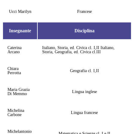
Ucci Marilyn
Francese
Insegnante
Disciplina
Caterina
Italiano, Storia, ed. Civica cl. I,II Italiano,
Arcano
Storia, Geografia, ed. Civica cl.III
Chiara
Geografia cl. I,II
Perrotta
Maria Grazia
Lingua inglese
Di Memmo
Michelina
Lingua francese
Carbone
Michelantonio
Matematica e Scienze cl. I e II