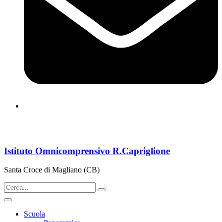
cbps08000n@istruzione.it
Istituto Omnicomprensivo R.Capriglione
Santa Croce di Magliano (CB)
Scuola