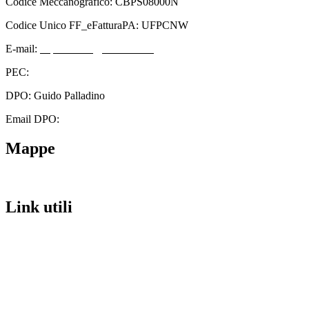
Codice Meccanografico: CBPS08000N
Codice Unico FF_eFatturaPA: UFPCNW
E-mail:
cbps08000n@istruzione.it
PEC:
cbps08000n@pec.istruzione.it
DPO: Guido Palladino
Email DPO:
guido.palladino.dpo@gmail.com
Mappe
Link utili
Contatti
Scuola in Chiaro
Amministrazione Trasparente
Albo Pretorio