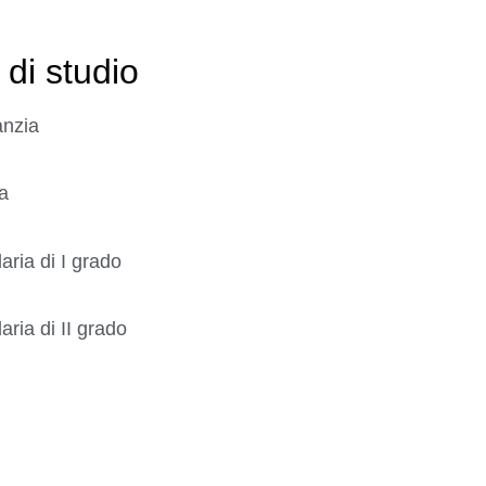
 di studio
anzia
a
ria di I grado
ria di II grado