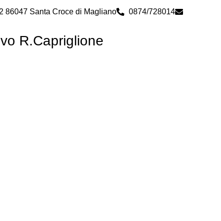
 2 86047 Santa Croce di Magliano
0874/728014
cbps0800
ivo R.Capriglione