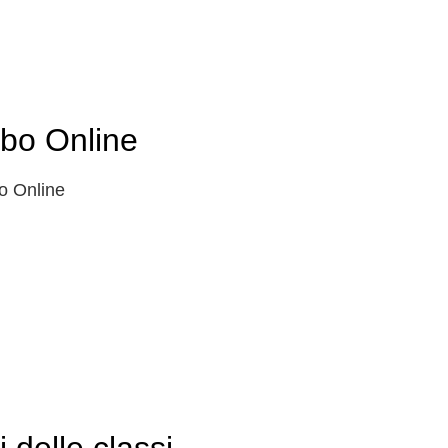
lbo Online
o Online
i delle classi