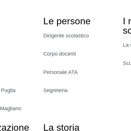
Le persone
I 
s
Dirigente scolastico
La 
Corpo docenti
Scu
Personale ATA
 Puglia
Segreteria
 Magliano
zazione
La storia