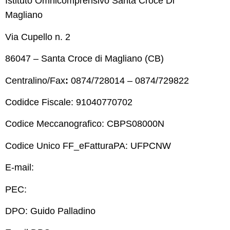
Istituto Omnicomprensivo Santa Croce Di
Magliano
Via Cupello n. 2
86047 – Santa Croce di Magliano (CB)
Centralino/Fax
:
0874/728014 – 0874/729822
Codidce Fiscale: 91040770702
Codice Meccanografico: CBPS08000N
Codice Unico FF_eFatturaPA: UFPCNW
E-mail:
cbps08000n@istruzione.it
PEC:
cbps08000n@pec.istruzione.it
DPO: Guido Palladino