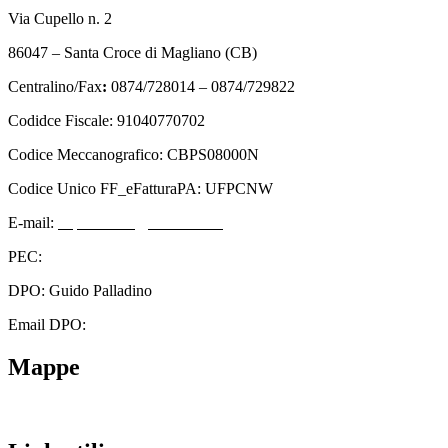
Via Cupello n. 2
86047 – Santa Croce di Magliano (CB)
Centralino/Fax
:
0874/728014 – 0874/729822
Codidce Fiscale: 91040770702
Codice Meccanografico: CBPS08000N
Codice Unico FF_eFatturaPA: UFPCNW
E-mail:
cbps08000n@istruzione.it
PEC:
cbps08000n@pec.istruzione.it
DPO: Guido Palladino
Email DPO:
guido.palladino.dpo@gmail.com
Mappe