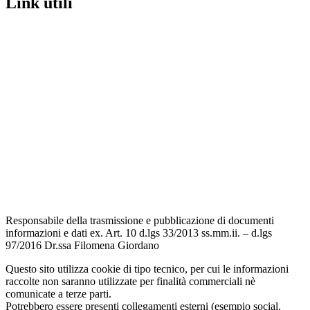
Link utili
Contatti
Scuola in Chiaro
Amministrazione Trasparente
Albo Pretorio
Informativa Privacy
Dichiarazione di accessibilità
Note legali
Responsabile della trasmissione e pubblicazione di documenti
informazioni e dati ex. Art. 10 d.lgs 33/2013 ss.mm.ii. – d.lgs
97/2016 Dr.ssa Filomena Giordano
Questo sito utilizza cookie di tipo tecnico, per cui le informazioni
raccolte non saranno utilizzate per finalità commerciali nè
comunicate a terze parti.
Potrebbero essere presenti collegamenti esterni (esempio social,