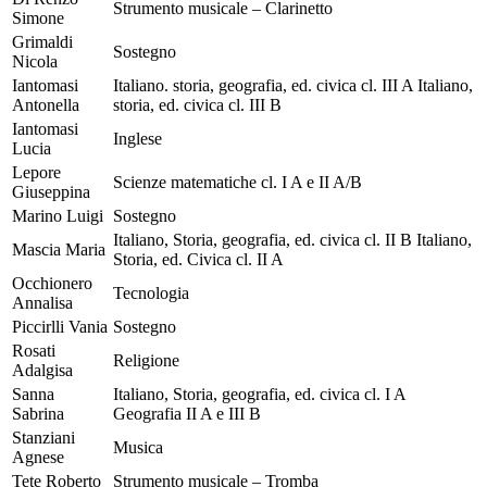
Strumento musicale – Clarinetto
Simone
Grimaldi
Sostegno
Nicola
Iantomasi
Italiano. storia, geografia, ed. civica cl. III A Italiano,
Antonella
storia, ed. civica cl. III B
Iantomasi
Inglese
Lucia
Lepore
Scienze matematiche cl. I A e II A/B
Giuseppina
Marino Luigi
Sostegno
Italiano, Storia, geografia, ed. civica cl. II B Italiano,
Mascia Maria
Storia, ed. Civica cl. II A
Occhionero
Tecnologia
Annalisa
Piccirlli Vania
Sostegno
Rosati
Religione
Adalgisa
Sanna
Italiano, Storia, geografia, ed. civica cl. I A
Sabrina
Geografia II A e III B
Stanziani
Musica
Agnese
Tete Roberto
Strumento musicale – Tromba