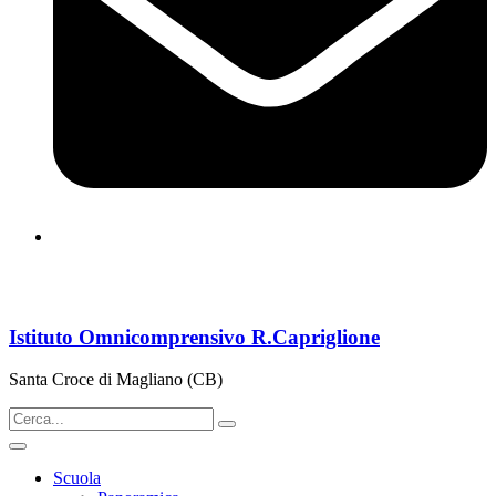
cbps08000n@istruzione.it
Istituto Omnicomprensivo R.Capriglione
Santa Croce di Magliano (CB)
Scuola