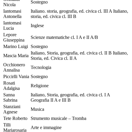
Sostegno
Nicola
Iantomasi
Italiano. storia, geografia, ed. civica cl. III A Italiano,
Antonella
storia, ed. civica cl. III B
Iantomasi
Inglese
Lucia
Lepore
Scienze matematiche cl. I A e II A/B
Giuseppina
Marino Luigi
Sostegno
Italiano, Storia, geografia, ed. civica cl. II B Italiano,
Mascia Maria
Storia, ed. Civica cl. II A
Occhionero
Tecnologia
Annalisa
Piccirlli Vania
Sostegno
Rosati
Religione
Adalgisa
Sanna
Italiano, Storia, geografia, ed. civica cl. I A
Sabrina
Geografia II A e III B
Stanziani
Musica
Agnese
Tete Roberto
Strumento musicale – Tromba
Tilli
Arte e immagine
Mariarosaria