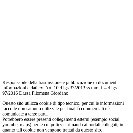
Contatti
Scuola in Chiaro
Amministrazione Trasparente
Albo Pretorio
Informativa Privacy
Dichiarazione di accessibilità
Note legali
Responsabile della trasmissione e pubblicazione di documenti
informazioni e dati ex. Art. 10 d.lgs 33/2013 ss.mm.ii. – d.lgs
97/2016 Dr.ssa Filomena Giordano
Questo sito utilizza cookie di tipo tecnico, per cui le informazioni
raccolte non saranno utilizzate per finalità commerciali nè
comunicate a terze parti.
Potrebbero essere presenti collegamenti esterni (esempio social,
youtube, maps) per le cui policy si rimanda ai portali collegati, in
quanto tali cookie non vengono trattati da questo sito.