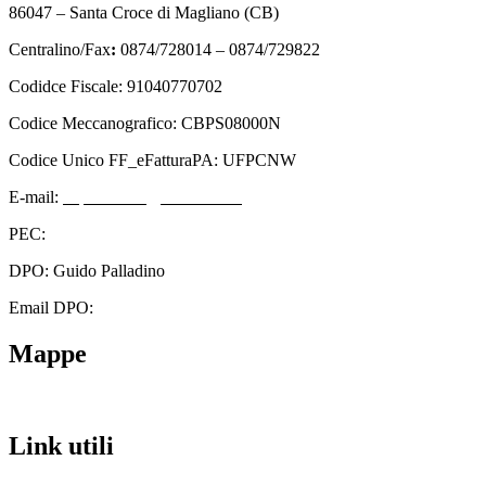
86047 – Santa Croce di Magliano (CB)
Centralino/Fax
:
0874/728014 – 0874/729822
Codidce Fiscale: 91040770702
Codice Meccanografico: CBPS08000N
Codice Unico FF_eFatturaPA: UFPCNW
E-mail:
cbps08000n@istruzione.it
PEC:
cbps08000n@pec.istruzione.it
DPO: Guido Palladino
Email DPO:
guido.palladino.dpo@gmail.com
Mappe
Link utili