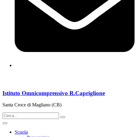
cbps08000n@istruzione.it
Istituto Omnicomprensivo R.Capriglione
Santa Croce di Magliano (CB)
Scuola