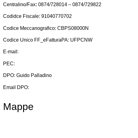
Centralino/Fax
:
0874/728014 – 0874/729822
Codidce Fiscale: 91040770702
Codice Meccanografico: CBPS08000N
Codice Unico FF_eFatturaPA: UFPCNW
E-mail:
cbps08000n@istruzione.it
PEC:
cbps08000n@pec.istruzione.it
DPO: Guido Palladino
Email DPO:
guido.palladino.dpo@gmail.com
Mappe