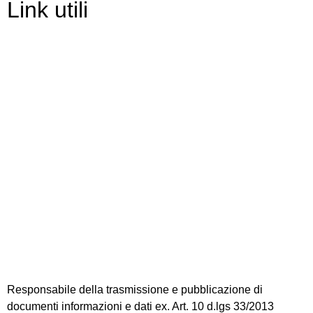
Link utili
Contatti
Scuola in Chiaro
Amministrazione Trasparente
Albo Pretorio
Informativa Privacy
Dichiarazione di accessibilità
Note legali
Responsabile della trasmissione e pubblicazione di
documenti informazioni e dati ex. Art. 10 d.lgs 33/2013