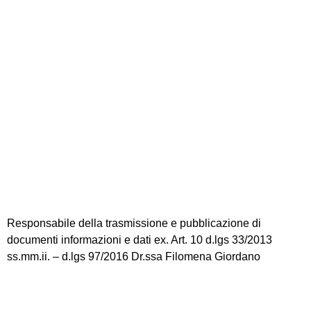
Scuola in Chiaro
Amministrazione Trasparente
Albo Pretorio
Informativa Privacy
Dichiarazione di accessibilità
Note legali
Responsabile della trasmissione e pubblicazione di
documenti informazioni e dati ex. Art. 10 d.lgs 33/2013
ss.mm.ii. – d.lgs 97/2016 Dr.ssa Filomena Giordano