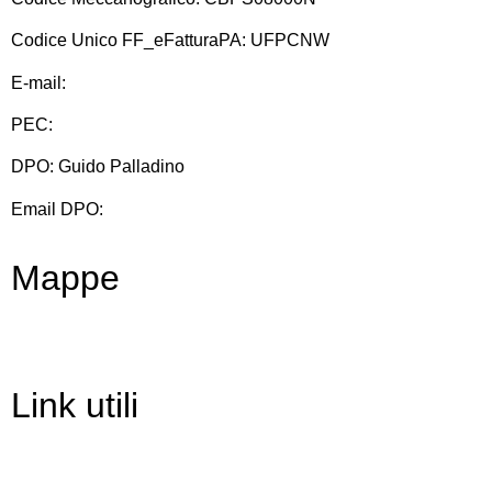
Codice Unico FF_eFatturaPA: UFPCNW
E-mail:
cbps08000n@istruzione.it
PEC:
cbps08000n@pec.istruzione.it
DPO: Guido Palladino
Email DPO:
guido.palladino.dpo@gmail.com
Mappe
Link utili
Contatti