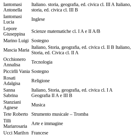
Iantomasi
Italiano. storia, geografia, ed. civica cl. III A Italiano,
Antonella
storia, ed. civica cl. III B
Iantomasi
Inglese
Lucia
Lepore
Scienze matematiche cl. I A e II A/B
Giuseppina
Marino Luigi
Sostegno
Italiano, Storia, geografia, ed. civica cl. II B Italiano,
Mascia Maria
Storia, ed. Civica cl. II A
Occhionero
Tecnologia
Annalisa
Piccirlli Vania
Sostegno
Rosati
Religione
Adalgisa
Sanna
Italiano, Storia, geografia, ed. civica cl. I A
Sabrina
Geografia II A e III B
Stanziani
Musica
Agnese
Tete Roberto
Strumento musicale – Tromba
Tilli
Arte e immagine
Mariarosaria
Ucci Marilyn
Francese