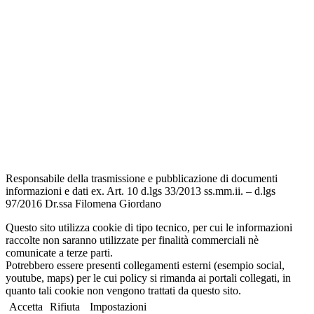
Scuola in Chiaro
Amministrazione Trasparente
Albo Pretorio
Informativa Privacy
Dichiarazione di accessibilità
Note legali
Responsabile della trasmissione e pubblicazione di documenti
informazioni e dati ex. Art. 10 d.lgs 33/2013 ss.mm.ii. – d.lgs
97/2016 Dr.ssa Filomena Giordano
Questo sito utilizza cookie di tipo tecnico, per cui le informazioni
raccolte non saranno utilizzate per finalità commerciali nè
comunicate a terze parti.
Potrebbero essere presenti collegamenti esterni (esempio social,
youtube, maps) per le cui policy si rimanda ai portali collegati, in
quanto tali cookie non vengono trattati da questo sito.
Accetta
Rifiuta
Impostazioni