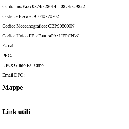
Centralino/Fax
:
0874/728014 – 0874/729822
Codidce Fiscale: 91040770702
Codice Meccanografico: CBPS08000N
Codice Unico FF_eFatturaPA: UFPCNW
E-mail:
cbps08000n@istruzione.it
PEC:
cbps08000n@pec.istruzione.it
DPO: Guido Palladino
Email DPO:
guido.palladino.dpo@gmail.com
Mappe
Link utili
Contatti