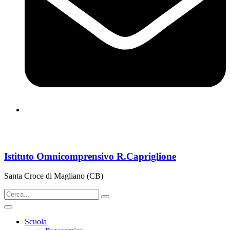
cbps08000n@istruzione.it
Istituto Omnicomprensivo R.Capriglione
Santa Croce di Magliano (CB)
Scuola