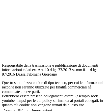
Scuola in Chiaro
Amministrazione Trasparente
Albo Pretorio
Informativa Privacy
Dichiarazione di accessibilità
Note legali
Responsabile della trasmissione e pubblicazione di documenti
informazioni e dati ex. Art. 10 d.lgs 33/2013 ss.mm.ii. – d.lgs
97/2016 Dr.ssa Filomena Giordano
Questo sito utilizza cookie di tipo tecnico, per cui le informazioni
raccolte non saranno utilizzate per finalità commerciali nè
comunicate a terze parti.
Potrebbero essere presenti collegamenti esterni (esempio social,
youtube, maps) per le cui policy si rimanda ai portali collegati, in
quanto tali cookie non vengono trattati da questo sito.
Accetta
Rifiuta
Impostazioni