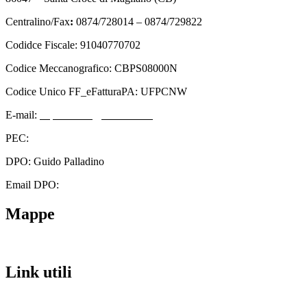
Centralino/Fax
:
0874/728014 – 0874/729822
Codidce Fiscale: 91040770702
Codice Meccanografico: CBPS08000N
Codice Unico FF_eFatturaPA: UFPCNW
E-mail:
cbps08000n@istruzione.it
PEC:
cbps08000n@pec.istruzione.it
DPO: Guido Palladino
Email DPO:
guido.palladino.dpo@gmail.com
Mappe
Link utili
Contatti