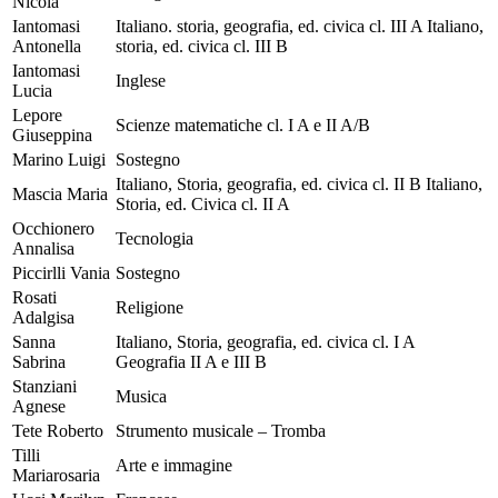
Nicola
Iantomasi
Italiano. storia, geografia, ed. civica cl. III A Italiano,
Antonella
storia, ed. civica cl. III B
Iantomasi
Inglese
Lucia
Lepore
Scienze matematiche cl. I A e II A/B
Giuseppina
Marino Luigi
Sostegno
Italiano, Storia, geografia, ed. civica cl. II B Italiano,
Mascia Maria
Storia, ed. Civica cl. II A
Occhionero
Tecnologia
Annalisa
Piccirlli Vania
Sostegno
Rosati
Religione
Adalgisa
Sanna
Italiano, Storia, geografia, ed. civica cl. I A
Sabrina
Geografia II A e III B
Stanziani
Musica
Agnese
Tete Roberto
Strumento musicale – Tromba
Tilli
Arte e immagine
Mariarosaria