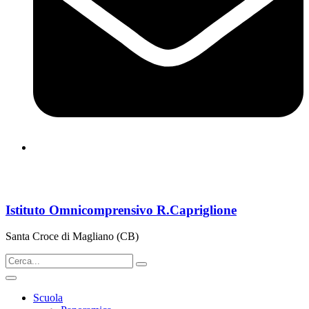
cbps08000n@istruzione.it
Istituto Omnicomprensivo R.Capriglione
Santa Croce di Magliano (CB)
Scuola