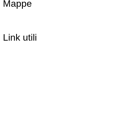
Mappe
Link utili
Contatti
Scuola in Chiaro
Amministrazione Trasparente
Albo Pretorio
Informativa Privacy
Dichiarazione di accessibilità
Note legali