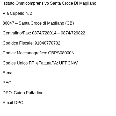
Istituto Omnicomprensivo Santa Croce Di Magliano
Via Cupello n. 2
86047 – Santa Croce di Magliano (CB)
Centralino/Fax
:
0874/728014 – 0874/729822
Codidce Fiscale: 91040770702
Codice Meccanografico: CBPS08000N
Codice Unico FF_eFatturaPA: UFPCNW
E-mail:
cbps08000n@istruzione.it
PEC:
cbps08000n@pec.istruzione.it
DPO: Guido Palladino
Email DPO:
guido.palladino.dpo@gmail.com