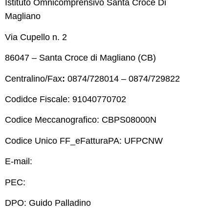
Istituto Omnicomprensivo Santa Croce Di
Magliano
Via Cupello n. 2
86047 – Santa Croce di Magliano (CB)
Centralino/Fax
:
0874/728014 – 0874/729822
Codidce Fiscale: 91040770702
Codice Meccanografico: CBPS08000N
Codice Unico FF_eFatturaPA: UFPCNW
E-mail:
cbps08000n@istruzione.it
PEC:
cbps08000n@pec.istruzione.it
DPO: Guido Palladino