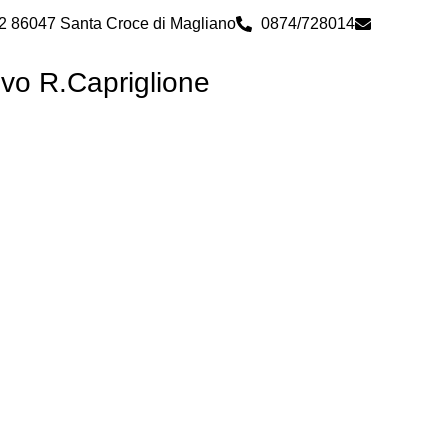
 2 86047 Santa Croce di Magliano
0874/728014
cbps0800
ivo R.Capriglione