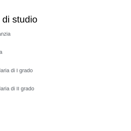
 di studio
anzia
a
ria di I grado
ria di II grado