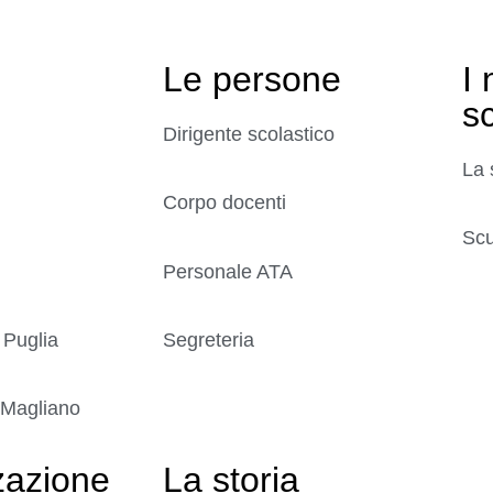
Le persone
I 
s
Dirigente scolastico
La 
Corpo docenti
Scu
Personale ATA
 Puglia
Segreteria
 Magliano
zazione
La storia