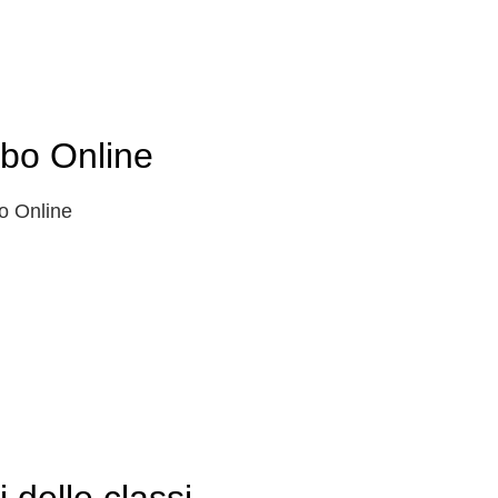
lbo Online
o Online
i delle classi