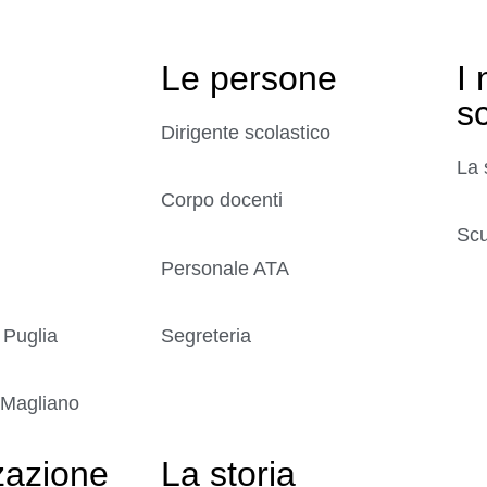
Le persone
I 
s
Dirigente scolastico
La 
Corpo docenti
Scu
Personale ATA
 Puglia
Segreteria
 Magliano
zazione
La storia