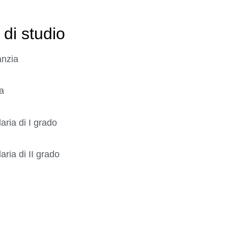
 di studio
anzia
a
ria di I grado
ria di II grado