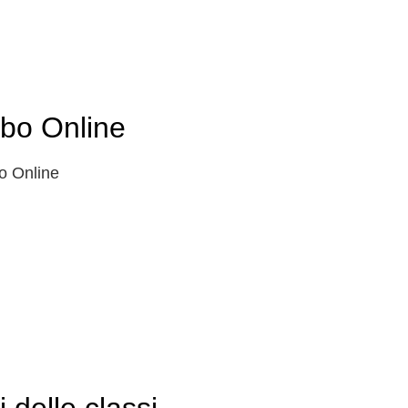
lbo Online
o Online
i delle classi