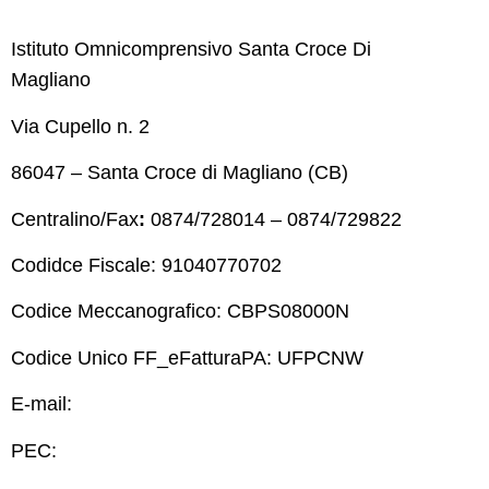
Istituto Omnicomprensivo Santa Croce Di
Magliano
Via Cupello n. 2
86047 – Santa Croce di Magliano (CB)
Centralino/Fax
:
0874/728014 – 0874/729822
Codidce Fiscale: 91040770702
Codice Meccanografico: CBPS08000N
Codice Unico FF_eFatturaPA: UFPCNW
E-mail:
cbps08000n@istruzione.it
PEC:
cbps08000n@pec.istruzione.it