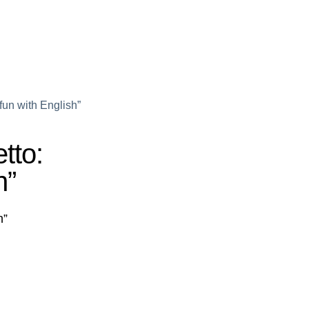
un with English”
tto:
h”
sh”