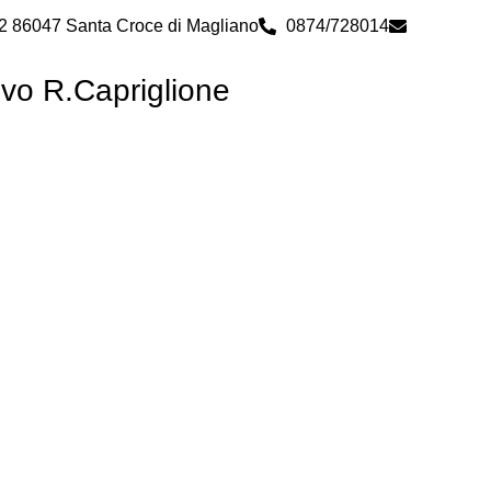
 2 86047 Santa Croce di Magliano
0874/728014
cbps0800
ivo R.Capriglione