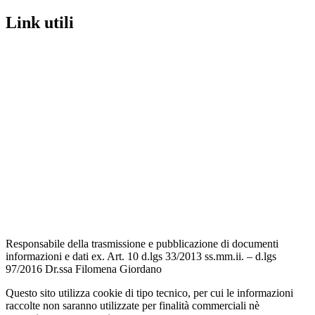
Link utili
Contatti
Scuola in Chiaro
Amministrazione Trasparente
Albo Pretorio
Informativa Privacy
Dichiarazione di accessibilità
Note legali
Responsabile della trasmissione e pubblicazione di documenti
informazioni e dati ex. Art. 10 d.lgs 33/2013 ss.mm.ii. – d.lgs
97/2016 Dr.ssa Filomena Giordano
Questo sito utilizza cookie di tipo tecnico, per cui le informazioni
raccolte non saranno utilizzate per finalità commerciali nè