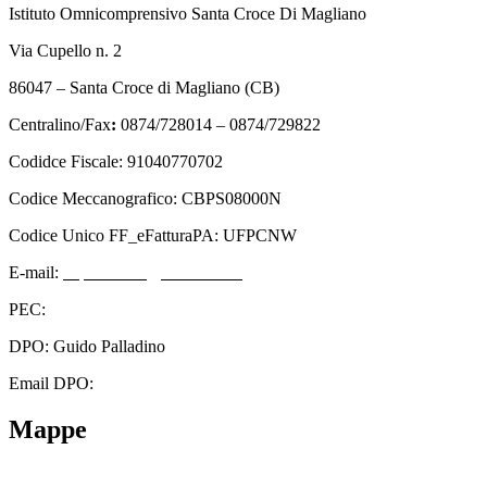
Istituto Omnicomprensivo Santa Croce Di Magliano
Via Cupello n. 2
86047 – Santa Croce di Magliano (CB)
Centralino/Fax
:
0874/728014 – 0874/729822
Codidce Fiscale: 91040770702
Codice Meccanografico: CBPS08000N
Codice Unico FF_eFatturaPA: UFPCNW
E-mail:
cbps08000n@istruzione.it
PEC:
cbps08000n@pec.istruzione.it
DPO: Guido Palladino
Email DPO:
guido.palladino.dpo@gmail.com
Mappe