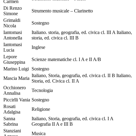
Carmen
Di Renzo
Strumento musicale – Clarinetto
Simone
Grimaldi
Sostegno
Nicola
Iantomasi
Italiano. storia, geografia, ed. civica cl. III A Italiano,
Antonella
storia, ed. civica cl. III B
Iantomasi
Inglese
Lucia
Lepore
Scienze matematiche cl. I A e II A/B
Giuseppina
Marino Luigi
Sostegno
Italiano, Storia, geografia, ed. civica cl. II B Italiano,
Mascia Maria
Storia, ed. Civica cl. II A
Occhionero
Tecnologia
Annalisa
Piccirlli Vania
Sostegno
Rosati
Religione
Adalgisa
Sanna
Italiano, Storia, geografia, ed. civica cl. I A
Sabrina
Geografia II A e III B
Stanziani
Musica