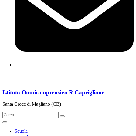
cbps08000n@istruzione.it
Istituto Omnicomprensivo R.Capriglione
Santa Croce di Magliano (CB)
Scuola