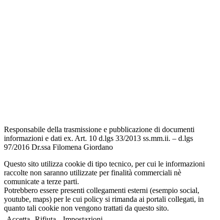
Scuola in Chiaro
Amministrazione Trasparente
Albo Pretorio
Informativa Privacy
Dichiarazione di accessibilità
Note legali
Responsabile della trasmissione e pubblicazione di documenti
informazioni e dati ex. Art. 10 d.lgs 33/2013 ss.mm.ii. – d.lgs
97/2016 Dr.ssa Filomena Giordano
Questo sito utilizza cookie di tipo tecnico, per cui le informazioni
raccolte non saranno utilizzate per finalità commerciali nè
comunicate a terze parti.
Potrebbero essere presenti collegamenti esterni (esempio social,
youtube, maps) per le cui policy si rimanda ai portali collegati, in
quanto tali cookie non vengono trattati da questo sito.
Accetta
Rifiuta
Impostazioni