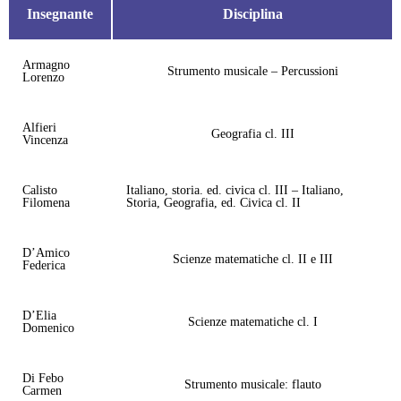
Insegnante
Disciplina
Armagno
Strumento musicale – Percussioni
Lorenzo
Alfieri
Geografia cl. III
Vincenza
Calisto
Italiano, storia. ed. civica cl. III – Italiano,
Filomena
Storia, Geografia, ed. Civica cl. II
D’Amico
Scienze matematiche cl. II e III
Federica
D’Elia
Scienze matematiche cl. I
Domenico
Di Febo
Strumento musicale: flauto
Carmen