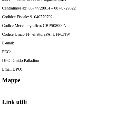
Centralino/Fax
:
0874/728014 – 0874/729822
Codidce Fiscale: 91040770702
Codice Meccanografico: CBPS08000N
Codice Unico FF_eFatturaPA: UFPCNW
E-mail:
cbps08000n@istruzione.it
PEC:
cbps08000n@pec.istruzione.it
DPO: Guido Palladino
Email DPO:
guido.palladino.dpo@gmail.com
Mappe
Link utili
Contatti