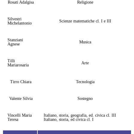
Rosati Adalgisa
Religione
Silvestri
Scienze matematiche cl. I e III
Michelantonio
Stanziani
Musica
Agnese
Tilli
Arte
Mariarosaria
Tirro Chiara
Tecnologia
Valente Silvia
Sostegno
Vincelli Maria
Italiano, storia, geografia, ed. civica cl. III
Teresa
Italiano, storia, ed civica cl. I