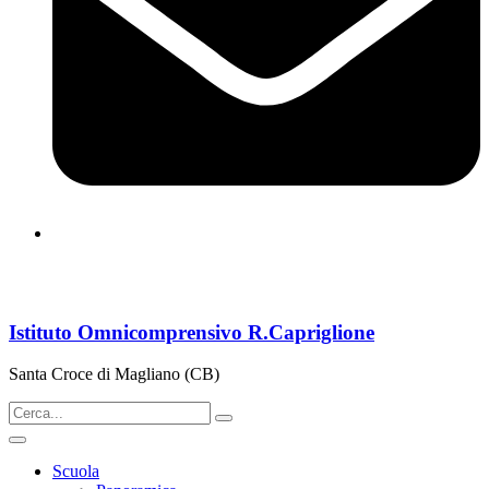
cbps08000n@istruzione.it
Istituto Omnicomprensivo R.Capriglione
Santa Croce di Magliano (CB)
Scuola