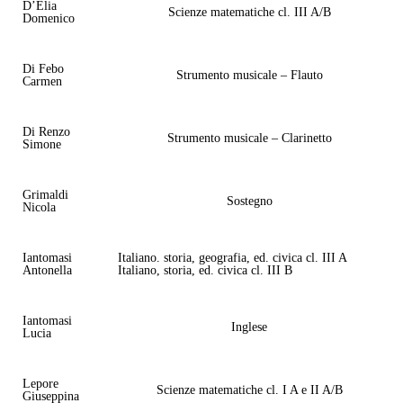
D’Elia
Scienze matematiche cl. III A/B
Domenico
Di Febo
Strumento musicale – Flauto
Carmen
Di Renzo
Strumento musicale – Clarinetto
Simone
Grimaldi
Sostegno
Nicola
Iantomasi
Italiano. storia, geografia, ed. civica cl. III A
Antonella
Italiano, storia, ed. civica cl. III B
Iantomasi
Inglese
Lucia
Lepore
Scienze matematiche cl. I A e II A/B
Giuseppina