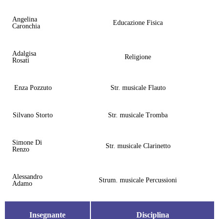
Angelina
Educazione Fisica
Caronchia
Adalgisa
Religione
Rosati
Enza Pozzuto
Str. musicale Flauto
Silvano Storto
Str. musicale Tromba
Simone Di
Str. musicale Clarinetto
Renzo
Alessandro
Strum. musicale Percussioni
Adamo
Insegnante
Disciplina