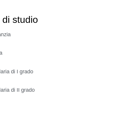
 di studio
anzia
a
ria di I grado
ria di II grado