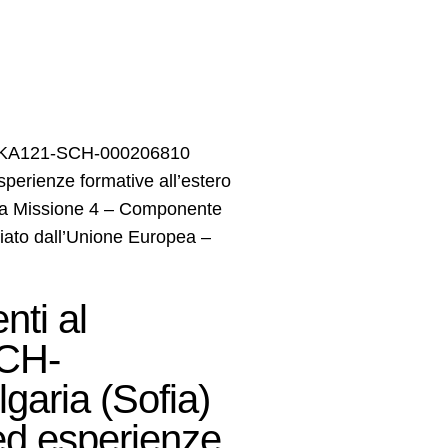
2-KA121-SCH-000206810
erienze formative all’estero
ella Missione 4 – Componente
iato dall’Unione Europea –
ti al
CH-
aria (Sofia)
ed esperienze