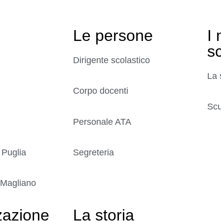
Le persone
I 
s
Dirigente scolastico
La 
Corpo docenti
Scu
Personale ATA
 Puglia
Segreteria
 Magliano
zazione
La storia