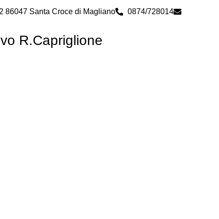
 2 86047 Santa Croce di Magliano
0874/728014
cbps0800
ivo R.Capriglione