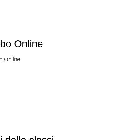
lbo Online
o Online
i delle classi