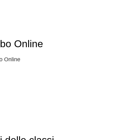
lbo Online
o Online
i delle classi