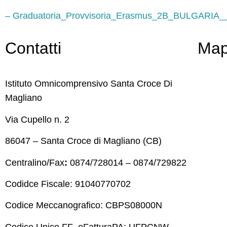
– Graduatoria_Provvisoria_Erasmus_2B_BULGARIA_
Contatti
Ma
Istituto Omnicomprensivo Santa Croce Di
Magliano
Via Cupello n. 2
86047 – Santa Croce di Magliano (CB)
Centralino/Fax
:
0874/728014 – 0874/729822
Codidce Fiscale: 91040770702
Codice Meccanografico: CBPS08000N
Codice Unico FF_eFatturaPA: UFPCNW