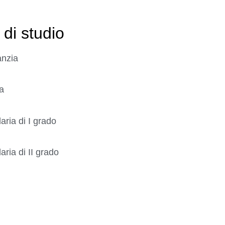
 di studio
anzia
a
ria di I grado
ria di II grado