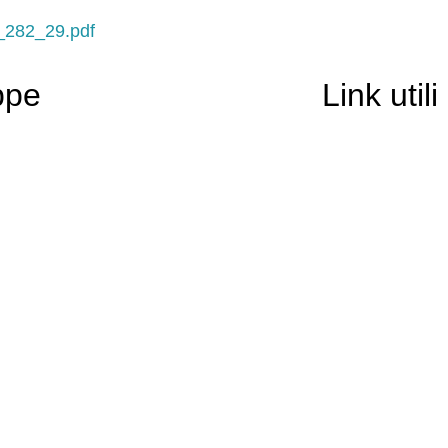
_282_29.pdf
ppe
Link utili
Contatti
Scuola in Chiar
Amministrazion
Albo Pretorio
Informativa Pri
Dichiarazione di
Note legali