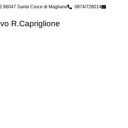
 2 86047 Santa Croce di Magliano
0874/728014
cbps0800
ivo R.Capriglione