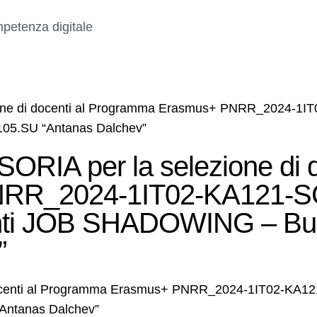
petenza digitale
e di docenti al Programma Erasmus+ PNRR_2024-1I
105.SU “Antanas Dalchev”
A per la selezione di do
NRR_2024-1IT02-KA121-S
nti JOB SHADOWING – Bulg
”
centi al Programma Erasmus+ PNRR_2024-1IT02-KA12
Antanas Dalchev”