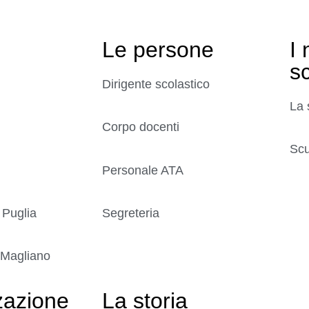
Le persone
I 
s
Dirigente scolastico
La 
Corpo docenti
Scu
Personale ATA
 Puglia
Segreteria
 Magliano
zazione
La storia