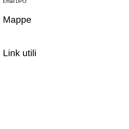
Email DPO:
guido.palladino.dpo@gmail.com
Mappe
Link utili
Contatti
Scuola in Chiaro
Amministrazione Trasparente
Albo Pretorio
Informativa Privacy
Dichiarazione di accessibilità