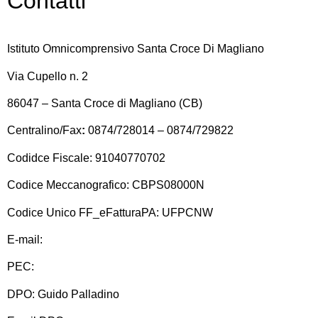
Contatti
Istituto Omnicomprensivo Santa Croce Di Magliano
Via Cupello n. 2
86047 – Santa Croce di Magliano (CB)
Centralino/Fax
:
0874/728014 – 0874/729822
Codidce Fiscale: 91040770702
Codice Meccanografico: CBPS08000N
Codice Unico FF_eFatturaPA: UFPCNW
E-mail:
cbps08000n@istruzione.it
PEC:
cbps08000n@pec.istruzione.it
DPO: Guido Palladino