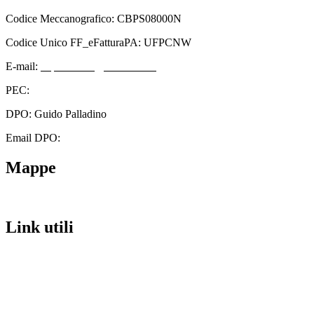
Codice Meccanografico: CBPS08000N
Codice Unico FF_eFatturaPA: UFPCNW
E-mail:
cbps08000n@istruzione.it
PEC:
cbps08000n@pec.istruzione.it
DPO: Guido Palladino
Email DPO:
guido.palladino.dpo@gmail.com
Mappe
Link utili
Contatti
Scuola in Chiaro
Amministrazione Trasparente