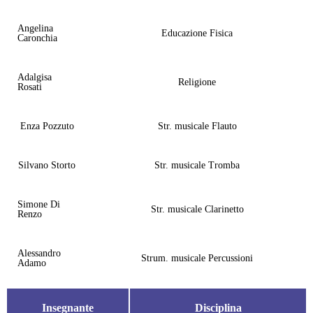
Angelina
Educazione Fisica
Caronchia
Adalgisa
Religione
Rosati
Enza Pozzuto
Str. musicale Flauto
Silvano Storto
Str. musicale Tromba
Simone Di
Str. musicale Clarinetto
Renzo
Alessandro
Strum. musicale Percussioni
Adamo
Insegnante
Disciplina