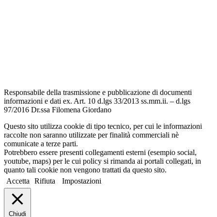
Albo Pretorio
Informativa Privacy
Dichiarazione di accessibilità
Note legali
Responsabile della trasmissione e pubblicazione di documenti
informazioni e dati ex. Art. 10 d.lgs 33/2013 ss.mm.ii. – d.lgs
97/2016 Dr.ssa Filomena Giordano
Questo sito utilizza cookie di tipo tecnico, per cui le informazioni
raccolte non saranno utilizzate per finalità commerciali nè
comunicate a terze parti.
Potrebbero essere presenti collegamenti esterni (esempio social,
youtube, maps) per le cui policy si rimanda ai portali collegati, in
quanto tali cookie non vengono trattati da questo sito.
Accetta
Rifiuta
Impostazioni
Chiudi