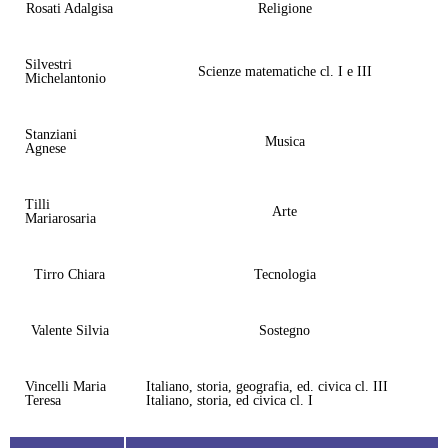
Rosati Adalgisa
Religione
Silvestri
Scienze matematiche cl. I e III
Michelantonio
Stanziani
Musica
Agnese
Tilli
Arte
Mariarosaria
Tirro Chiara
Tecnologia
Valente Silvia
Sostegno
Vincelli Maria
Italiano, storia, geografia, ed. civica cl. III
Teresa
Italiano, storia, ed civica cl. I