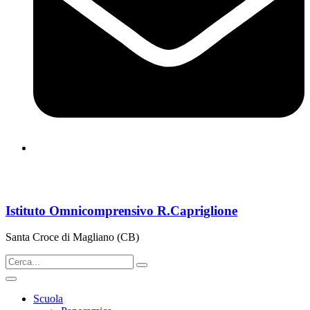
cbps08000n@istruzione.it
Istituto Omnicomprensivo R.Capriglione
Santa Croce di Magliano (CB)
Scuola