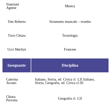
Stanziani
Musica
Agnese
Tete Roberto
Strumento musicale – tromba
Tirro Chiara
Tecnologia
Ucci Marilyn
Francese
Insegnante
Disciplina
Caterina
Italiano, Storia, ed. Civica cl. I,II Italiano,
Arcano
Storia, Geografia, ed. Civica cl.III
Chiara
Geografia cl. I,II
Perrotta