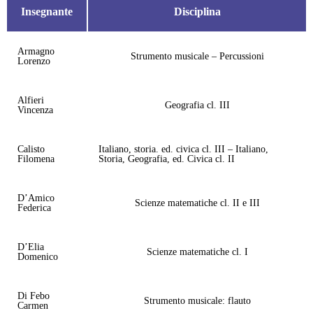
Insegnante
Disciplina
Armagno
Strumento musicale – Percussioni
Lorenzo
Alfieri
Geografia cl. III
Vincenza
Calisto
Italiano, storia. ed. civica cl. III – Italiano,
Filomena
Storia, Geografia, ed. Civica cl. II
D’Amico
Scienze matematiche cl. II e III
Federica
D’Elia
Scienze matematiche cl. I
Domenico
Di Febo
Strumento musicale: flauto
Carmen