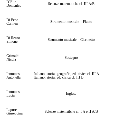
D’Elia
Scienze matematiche cl. III A/B
Domenico
Di Febo
Strumento musicale – Flauto
Carmen
Di Renzo
Strumento musicale – Clarinetto
Simone
Grimaldi
Sostegno
Nicola
Iantomasi
Italiano. storia, geografia, ed. civica cl. III A
Antonella
Italiano, storia, ed. civica cl. III B
Iantomasi
Inglese
Lucia
Lepore
Scienze matematiche cl. I A e II A/B
Giuseppina