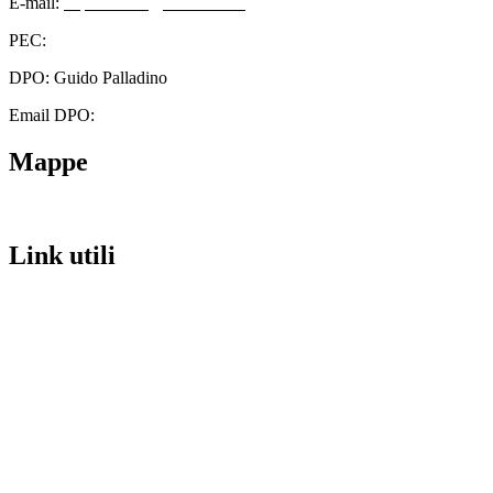
E-mail:
cbps08000n@istruzione.it
PEC:
cbps08000n@pec.istruzione.it
DPO: Guido Palladino
Email DPO:
guido.palladino.dpo@gmail.com
Mappe
Link utili
Contatti
Scuola in Chiaro
Amministrazione Trasparente
Albo Pretorio
Informativa Privacy
Dichiarazione di accessibilità