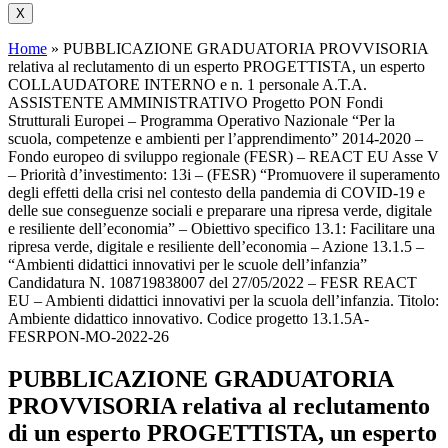
X
Home
»
PUBBLICAZIONE GRADUATORIA PROVVISORIA
relativa al reclutamento di un esperto PROGETTISTA, un esperto
COLLAUDATORE INTERNO e n. 1 personale A.T.A.
ASSISTENTE AMMINISTRATIVO Progetto PON Fondi
Strutturali Europei – Programma Operativo Nazionale “Per la
scuola, competenze e ambienti per l’apprendimento” 2014-2020 –
Fondo europeo di sviluppo regionale (FESR) – REACT EU Asse V
– Priorità d’investimento: 13i – (FESR) “Promuovere il superamento
degli effetti della crisi nel contesto della pandemia di COVID-19 e
delle sue conseguenze sociali e preparare una ripresa verde, digitale
e resiliente dell’economia” – Obiettivo specifico 13.1: Facilitare una
ripresa verde, digitale e resiliente dell’economia – Azione 13.1.5 –
“Ambienti didattici innovativi per le scuole dell’infanzia”
Candidatura N. 108719838007 del 27/05/2022 – FESR REACT
EU – Ambienti didattici innovativi per la scuola dell’infanzia. Titolo:
Ambiente didattico innovativo. Codice progetto 13.1.5A-
FESRPON-MO-2022-26
PUBBLICAZIONE GRADUATORIA
PROVVISORIA relativa al reclutamento
di un esperto PROGETTISTA, un esperto