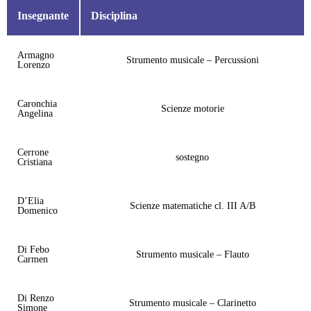
Insegnante
Disciplina
Armagno
Strumento musicale – Percussioni
Lorenzo
Caronchia
Scienze motorie
Angelina
Cerrone
sostegno
Cristiana
D’Elia
Scienze matematiche cl. III A/B
Domenico
Di Febo
Strumento musicale – Flauto
Carmen
Di Renzo
Strumento musicale – Clarinetto
Simone