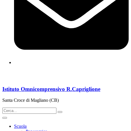
cbps08000n@istruzione.it
Istituto Omnicomprensivo R.Capriglione
Santa Croce di Magliano (CB)
Scuola