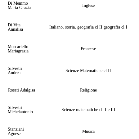
Di Memmo
Inglese
Maria Grazia
Di Vita
Italiano, storia, geografia cl II geografia cl I
Annalisa
Moscariello
Francese
Mariagrazia
Silvestri
Scienze Matematiche cl II
Andrea
Rosati Adalgisa
Religione
Silvestri
Scienze matematiche cl. I e III
Michelantonio
Stanziani
Musica
Agnese