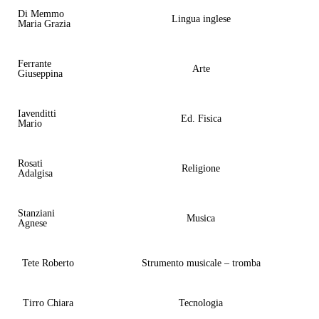
Di Memmo
Lingua inglese
Maria Grazia
Ferrante
Arte
Giuseppina
Iavenditti
Ed. Fisica
Mario
Rosati
Religione
Adalgisa
Stanziani
Musica
Agnese
Tete Roberto
Strumento musicale – tromba
Tirro Chiara
Tecnologia