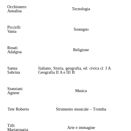
Occhionero
Tecnologia
Annalisa
Piccirlli
Sostegno
Vania
Rosati
Religione
Adalgisa
Sanna
Italiano, Storia, geografia, ed. civica cl. I A
Sabrina
Geografia II A e III B
Stanziani
Musica
Agnese
Tete Roberto
Strumento musicale – Tromba
Tilli
Arte e immagine
Mariarosaria