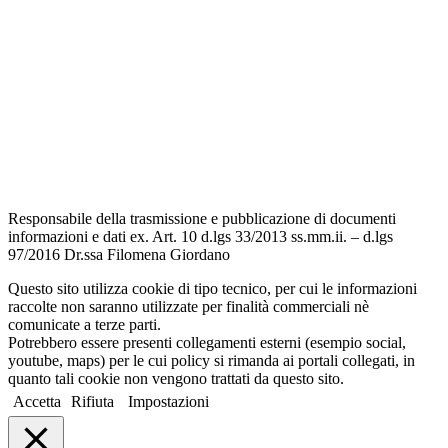
Amministrazione Trasparente
Albo Pretorio
Informativa Privacy
Dichiarazione di accessibilità
Note legali
Responsabile della trasmissione e pubblicazione di documenti
informazioni e dati ex. Art. 10 d.lgs 33/2013 ss.mm.ii. – d.lgs
97/2016 Dr.ssa Filomena Giordano
Questo sito utilizza cookie di tipo tecnico, per cui le informazioni
raccolte non saranno utilizzate per finalità commerciali nè
comunicate a terze parti.
Potrebbero essere presenti collegamenti esterni (esempio social,
youtube, maps) per le cui policy si rimanda ai portali collegati, in
quanto tali cookie non vengono trattati da questo sito.
Accetta
Rifiuta
Impostazioni