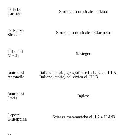
Di Febo
Strumento musicale – Flauto
Carmen
Di Renzo
Strumento musicale – Clarinetto
Simone
Grimaldi
Sostegno
Nicola
Iantomasi
Italiano. storia, geografia, ed. civica cl. III A
Antonella
Italiano, storia, ed. civica cl. III B
Iantomasi
Inglese
Lucia
Lepore
Scienze matematiche cl. I A e II A/B
Giuseppina