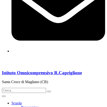
cbps08000n@istruzione.it
Istituto Omnicomprensivo R.Capriglione
Santa Croce di Magliano (CB)
Scuola