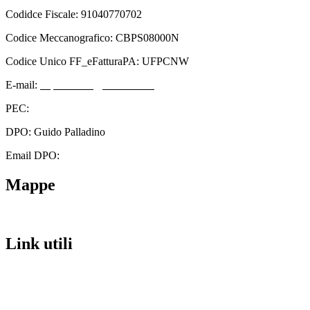
Codidce Fiscale: 91040770702
Codice Meccanografico: CBPS08000N
Codice Unico FF_eFatturaPA: UFPCNW
E-mail:
cbps08000n@istruzione.it
PEC:
cbps08000n@pec.istruzione.it
DPO: Guido Palladino
Email DPO:
guido.palladino.dpo@gmail.com
Mappe
Link utili
Contatti
Scuola in Chiaro