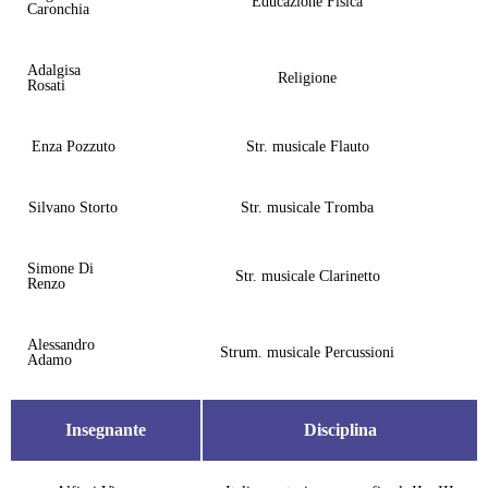
Educazione Fisica
Caronchia
Adalgisa
Religione
Rosati
Enza Pozzuto
Str. musicale Flauto
Silvano Storto
Str. musicale Tromba
Simone Di
Str. musicale Clarinetto
Renzo
Alessandro
Strum. musicale Percussioni
Adamo
Insegnante
Disciplina