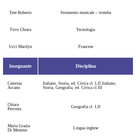
Tete Roberto
Strumento musicale – tromba
Tirro Chiara
Tecnologia
Ucci Marilyn
Francese
Insegnante
Disciplina
Caterina
Italiano, Storia, ed. Civica cl. I,II Italiano,
Arcano
Storia, Geografia, ed. Civica cl.III
Chiara
Geografia cl. I,II
Perrotta
Maria Grazia
Lingua inglese
Di Memmo